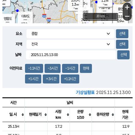
25.0
1.1
m/s
℃
-
22.3
-
mm
1.3
℃
mm
+
m/s
기흥구갈
0.1
-
m/s
mm
용인
-
수원
mm
−
23.5
℃
대부도
20 km
23.5
℃
영흥도
1.7
24.9
m/s
℃
0.9
m/s
-
mm
2.7
23.8
m/s
-
℃
mm
25.8
℃
-
오산
2.5
mm
m/s
5.9
m/s
-
mm
요소
-
mm
향남
23.1
℃
1.4
m/s
24.6
-
지역
℃
운평
mm
송탄
0.9
℃
m/s
-
s
mm
23.7
보
℃
날짜
23.9
℃
1.5
m/s
산
0.1
m/s
-
20.
mm
-
mm
0.4
℃
이전자료
-12시간
-3시간
-1시간
현재
-
m
/s
+1시간
+3시간
+12시간
기상실황표
2025.11.25.13:00
시간
날씨
시정
운량
현재
일.시
현재일기
중하운량
km
1/10
기온
도시별 기상실황표로 지점, 날씨, 기온, 강수, 바람, 기압등을 안내한 표입
25.13H
17.2
12.9