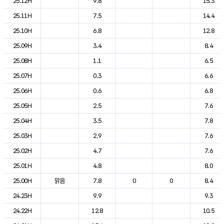
25.12H
9.8
15.3
25.11H
7.5
14.4
25.10H
6.8
12.8
25.09H
3.4
8.4
25.08H
1.1
6.5
25.07H
0.3
6.6
25.06H
0.6
6.8
25.05H
2.5
7.6
25.04H
3.5
7.8
25.03H
2.9
7.6
25.02H
4.7
7.6
25.01H
4.8
8.0
25.00H
맑음
7.8
0
0
8.4
24.23H
9.9
9.3
24.22H
12.8
10.5