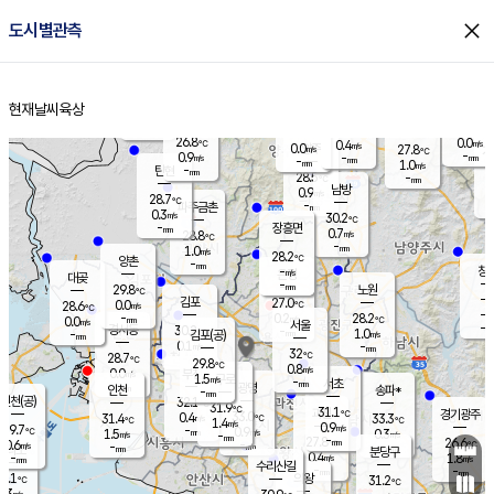
close
도시별관측
장남
판문점
26.9
℃
1.5
m/s
화현
25.6
동두천
℃
남면
-
현재날씨
육상
mm
파주
0.3
홈
m/s
포천
26.3
-
27.7
℃
mm
℃
27.5
℃
26.8
0.0
0.4
m/s
℃
m/s
0.0
양주
27.8
m/s
가
℃
-
0.9
-
mm
m/s
mm
-
mm
1.0
m/s
-
탄현
mm
28.5
-
2
℃
mm
남방
0.9
m/s
0
28.7
℃
-
파주금촌
mm
0.3
m/s
30.2
℃
-
장흥면
mm
0.7
m/s
28.8
℃
-
mm
1.0
m/s
28.2
℃
양촌
-
mm
창
-
m/s
은평
대곶
-
mm
29.8
노원
℃
-
김포
27.0
0.0
℃
28.6
m/s
℃
-
m/
-
0.2
28.2
m/s
mm
0.0
℃
m/s
서울
-
경서동
30.2
m
-
1.0
℃
mm
-
김포(공)
m/s
mm
0.1
-
m/s
mm
32
℃
28.7
-
℃
mm
29.8
℃
0.8
m/s
0.0
부천
m/s
1.5
구로
m/s
-
서초
mm
-
광명
mm
인천
송파*
-
mm
인천(공)
32.1
℃
31.9
℃
31.1
과천
경기광주
℃
33.0
0.4
31.4
33.3
m/s
℃
℃
℃
1.4
m/s
0.9
m/s
29.7
-
0.9
℃
mm
1.5
m/s
0.3
m/s
-
m/s
mm
-
27.8
26.6
mm
0.6
-
℃
℃
m/s
-
-
mm
무의도
mm
mm
분당구
0.4
-
1.8
m/s
m/s
mm
수리산길
-
-
mm
mm
9.1
의왕
31.2
℃
℃
0.3
m/s