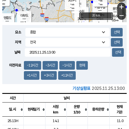
30.9
-
m/s
℃
-
-
-
mm
-
℃
mm
+
m/s
기흥구갈
-
-
m/s
mm
용인
-
수원
mm
−
29.8
℃
대부도
20 km
28.6
℃
영흥도
0.4
29.7
m/s
℃
0.5
m/s
-
mm
1.4
28.3
m/s
-
℃
mm
29.5
℃
-
오산
1.4
mm
m/s
1.0
m/s
-
mm
요소
-
mm
향남
27.0
℃
0.0
m/s
31.1
-
지역
℃
운평
mm
송탄
0.0
℃
m/s
-
s
mm
27.3
보
℃
날짜
-
℃
0.0
m/s
산
-
m/s
-
24.
mm
-
mm
0.0
℃
이전자료
-12시간
-3시간
-1시간
현재
-
m
/s
+1시간
+3시간
+12시간
기상실황표
2025.11.25.13:00
시간
날씨
시정
운량
현재
일.시
현재일기
중하운량
km
1/10
기온
도시별 기상실황표로 지점, 날씨, 기온, 강수, 바람, 기압등을 안내한 표입
25.13H
14.1
11.0