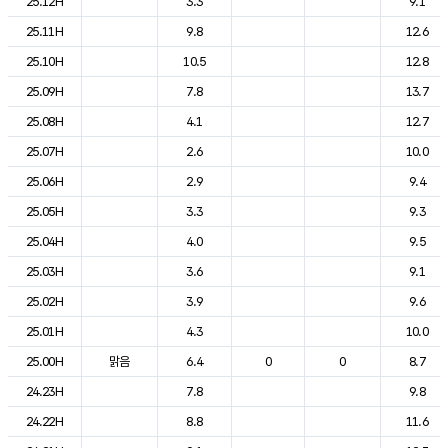
25.12H
3.3
9.1
25.11H
9.8
12.6
25.10H
10.5
12.8
25.09H
7.8
13.7
25.08H
4.1
12.7
25.07H
2.6
10.0
25.06H
2.9
9.4
25.05H
3.3
9.3
25.04H
4.0
9.5
25.03H
3.6
9.1
25.02H
3.9
9.6
25.01H
4.3
10.0
25.00H
맑음
6.4
0
0
8.7
24.23H
7.8
9.8
24.22H
8.8
11.6