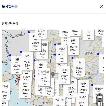
close
도시별관측
장남
판문점
27.9
℃
1.6
m/s
화현
27.9
동두천
℃
남면
-
현재날씨
육상
mm
파주
3.1
홈
m/s
포천
27.9
-
28.5
℃
mm
℃
28.5
℃
27.1
0.7
0.4
m/s
℃
m/s
2.0
양주
-
m/s
가
℃
-
2.3
-
mm
m/s
mm
-
mm
-
m/s
-
탄현
mm
30.5
-
2
℃
mm
남방
2.0
m/s
1
28.0
℃
-
파주금촌
mm
2.0
m/s
30.7
℃
-
장흥면
mm
0.9
m/s
28.4
℃
-
mm
3.0
m/s
28.8
℃
양촌
-
mm
창
-
m/s
은평
대곶
-
mm
29.4
노원
℃
-
김포
29.0
2.8
℃
29.4
m/s
℃
-
m/
-
1.4
28.9
m/s
mm
2.9
℃
m/s
서울
-
경서동
29.7
m
-
2.7
℃
mm
-
김포(공)
m/s
mm
1.5
-
m/s
mm
28.5
℃
30.0
-
℃
mm
30.7
℃
3.7
m/s
3.3
부천
m/s
5.7
구로
m/s
-
서초
mm
-
광명
mm
인천
송파*
-
mm
인천(공)
29.9
℃
30.8
℃
28.6
과천
경기광주
℃
30.1
1.5
29.8
29.0
m/s
℃
℃
℃
4.0
m/s
2.5
m/s
29.8
-
2.6
℃
mm
3.4
m/s
2.0
m/s
-
m/s
mm
-
28.6
27.4
mm
5.6
-
℃
℃
m/s
-
-
mm
무의도
mm
mm
분당구
2.7
-
2.3
m/s
m/s
mm
수리산길
-
-
mm
mm
9.2
의왕
28.7
℃
℃
3.0
m/s