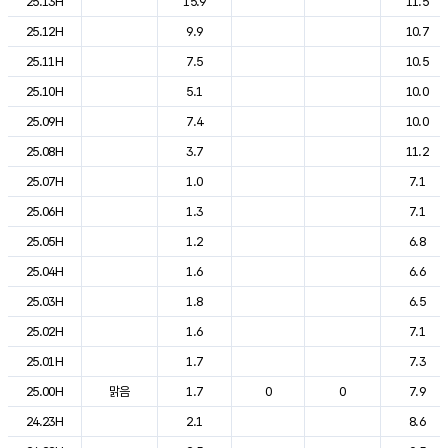
25.13H
15.9
11.5
25.12H
9.9
10.7
25.11H
7.5
10.5
25.10H
5.1
10.0
25.09H
7.4
10.0
25.08H
3.7
11.2
25.07H
1.0
7.1
25.06H
1.3
7.1
25.05H
1.2
6.8
25.04H
1.6
6.6
25.03H
1.8
6.5
25.02H
1.6
7.1
25.01H
1.7
7.3
25.00H
맑음
1.7
0
0
7.9
24.23H
2.1
8.6