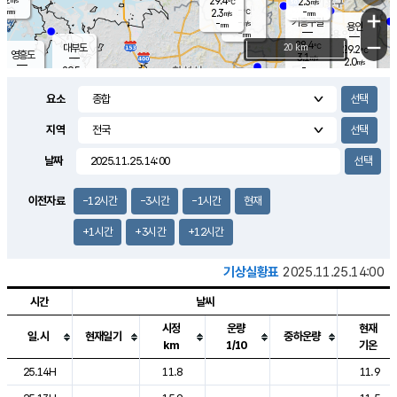
29.4
2.3
m/s
℃
-
-
-
mm
2.3
℃
mm
+
m/s
기흥구갈
-
-
m/s
mm
용인
-
mm
−
28.4
℃
대부도
20 km
29.2
℃
영흥도
3.1
m/s
2.0
m/s
-
mm
29.5
-
℃
mm
30.3
℃
오산
4.2
m/s
6.7
m/s
-
mm
요소
-
mm
향남
28.4
℃
2.3
m/s
30.1
-
지역
℃
운평
mm
송탄
-
℃
m/s
-
s
mm
29.2
보
℃
날짜
29.5
℃
3.8
m/s
산
0.8
m/s
-
-
mm
-
mm
-
m
℃
이전자료
-12시간
-3시간
-1시간
현재
-
m
/s
+1시간
+3시간
+12시간
기상실황표
2025.11.25.14:00
시간
날씨
시정
운량
현재
일.시
현재일기
중하운량
km
1/10
기온
도시별 기상실황표로 지점, 날씨, 기온, 강수, 바람, 기압등을 안내한 표입
25.14H
11.8
11.9