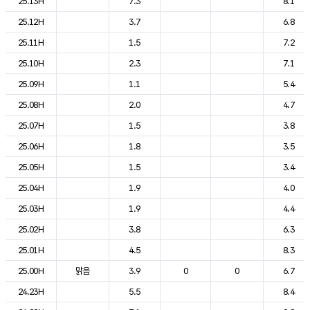
25.13H
7.3
8.1
25.12H
3.7
6.8
25.11H
1.5
7.2
25.10H
2.3
7.1
25.09H
1.1
5.4
25.08H
2.0
4.7
25.07H
1.5
3.8
25.06H
1.8
3.5
25.05H
1.5
3.4
25.04H
1.9
4.0
25.03H
1.9
4.4
25.02H
3.8
6.3
25.01H
4.5
8.3
25.00H
맑음
3.9
0
0
6.7
24.23H
5.5
8.4