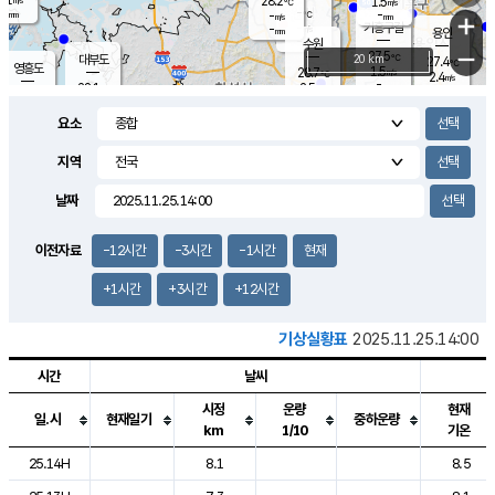
28.2
1.5
m/s
℃
-
-
-
mm
-
℃
mm
+
m/s
기흥구갈
-
-
m/s
mm
용인
-
수원
mm
−
27.5
℃
대부도
20 km
27.4
℃
영흥도
1.5
28.7
m/s
℃
2.4
m/s
-
mm
2.5
28.1
m/s
-
℃
mm
29.0
℃
-
오산
2.9
mm
m/s
5.6
m/s
-
mm
요소
-
mm
향남
27.8
℃
2.9
m/s
29.1
-
지역
℃
운평
mm
송탄
1.3
℃
m/s
-
s
mm
27.2
보
℃
날짜
28.5
℃
3.4
m/s
산
0.6
m/s
-
26.
mm
-
mm
-
m
℃
이전자료
-12시간
-3시간
-1시간
현재
-
m
/s
+1시간
+3시간
+12시간
기상실황표
2025.11.25.14:00
시간
날씨
시정
운량
현재
일.시
현재일기
중하운량
km
1/10
기온
도시별 기상실황표로 지점, 날씨, 기온, 강수, 바람, 기압등을 안내한 표입
25.14H
8.1
8.5