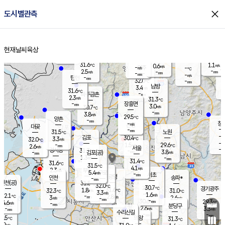
close
도시별관측
장남
판문점
30.1
℃
2.8
m/s
화현
30.7
동두천
℃
남면
-
현재날씨
육상
mm
파주
2.7
홈
m/s
포천
30.2
-
30.4
℃
mm
℃
30.3
℃
31.6
1.1
0.6
m/s
℃
m/s
-
양주
-
m/s
가
℃
-
2.5
-
mm
m/s
mm
-
mm
-
m/s
-
탄현
mm
32.0
-
2
℃
mm
남방
3.4
m/s
1
31.6
℃
-
파주금촌
mm
2.3
m/s
31.3
℃
-
장흥면
mm
3.0
m/s
30.7
℃
-
mm
3.8
m/s
29.5
℃
양촌
-
mm
창
-
m/s
은평
대곶
-
mm
31.5
노원
℃
-
김포
30.4
3.3
℃
32.0
m/s
℃
-
m/
-
1.5
29.6
m/s
mm
2.6
℃
m/s
서울
-
경서동
31.7
m
-
3.8
℃
mm
-
김포(공)
m/s
mm
1.3
-
m/s
mm
31.4
℃
31.6
-
℃
mm
31.5
℃
4.1
m/s
2.3
부천
m/s
5.4
구로
m/s
-
서초
mm
-
광명
mm
인천
송파*
-
mm
인천(공)
31.8
℃
32.0
℃
30.7
과천
경기광주
℃
31.6
1.8
32.3
31.0
m/s
℃
℃
℃
3.3
m/s
1.6
m/s
32.1
-
2.8
℃
mm
3
m/s
2.6
m/s
-
m/s
mm
-
30.6
29.3
mm
4.6
-
℃
℃
m/s
-
-
mm
무의도
mm
mm
분당구
2.6
-
3.3
m/s
m/s
mm
수리산길
-
-
mm
mm
0.5
의왕
31.3
℃
℃
2.9
m/s