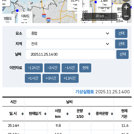
31.9
1.4
m/s
℃
-
-
-
mm
-
℃
mm
+
m/s
기흥구갈
-
-
m/s
mm
용인
-
수원
mm
−
32.6
℃
대부도
20 km
31.6
℃
영흥도
2.7
31.9
m/s
℃
2.5
m/s
-
mm
4.3
31.3
m/s
-
℃
mm
31.3
℃
-
오산
3.9
mm
m/s
5.1
m/s
-
mm
요소
-
mm
향남
31.1
℃
2.8
m/s
32.1
-
지역
℃
운평
mm
송탄
-
℃
m/s
-
s
mm
31.1
보
℃
날짜
31.9
℃
3.3
m/s
산
1.7
m/s
-
29.
mm
-
mm
1.4
℃
이전자료
-12시간
-3시간
-1시간
현재
-
m
/s
+1시간
+3시간
+12시간
기상실황표
2025.11.25.14:00
시간
날씨
시정
운량
현재
일.시
현재일기
중하운량
km
1/10
기온
도시별 기상실황표로 지점, 날씨, 기온, 강수, 바람, 기압등을 안내한 표입
25.14H
9.8
11.6