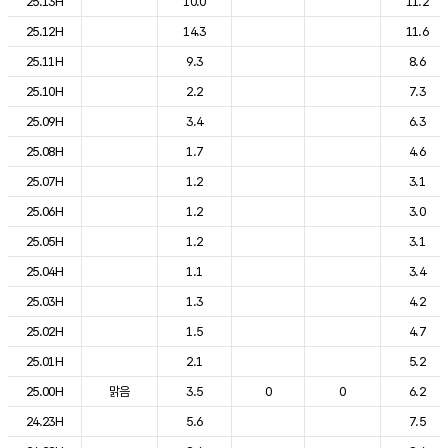
25.13H
10.0
11.2
25.12H
14.3
11.6
25.11H
9.3
8.6
25.10H
2.2
7.3
25.09H
3.4
6.3
25.08H
1.7
4.6
25.07H
1.2
3.1
25.06H
1.2
3.0
25.05H
1.2
3.1
25.04H
1.1
3.4
25.03H
1.3
4.2
25.02H
1.5
4.7
25.01H
2.1
5.2
25.00H
맑음
3.5
0
0
6.2
24.23H
5.6
7.5