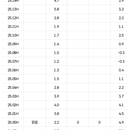
25.14H
4.7
2.9
25.13H
5.8
3.2
25.12H
2.8
2.2
25.11H
1.9
1.1
25.10H
1.7
2.5
25.09H
1.4
0.9
25.08H
1.0
-0.3
25.07H
1.2
-0.3
25.06H
1.3
0.4
25.05H
1.5
1.1
25.04H
2.8
2.2
25.03H
3.9
3.7
25.02H
4.0
4.1
25.01H
3.8
4.5
25.00H
맑음
2.2
0
0
4.9