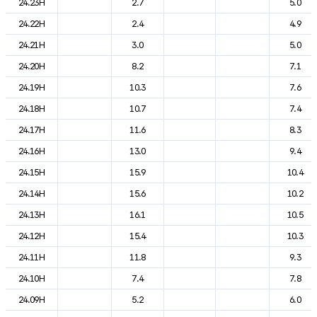
24.23H
2.7
5.0
24.22H
2.4
4.9
24.21H
3.0
5.0
24.20H
8.2
7.1
24.19H
10.3
7.6
24.18H
10.7
7.4
24.17H
11.6
8.3
24.16H
13.0
9.4
24.15H
15.9
10.4
24.14H
15.6
10.2
24.13H
16.1
10.5
24.12H
15.4
10.3
24.11H
11.8
9.3
24.10H
7.4
7.8
24.09H
5.2
6.0