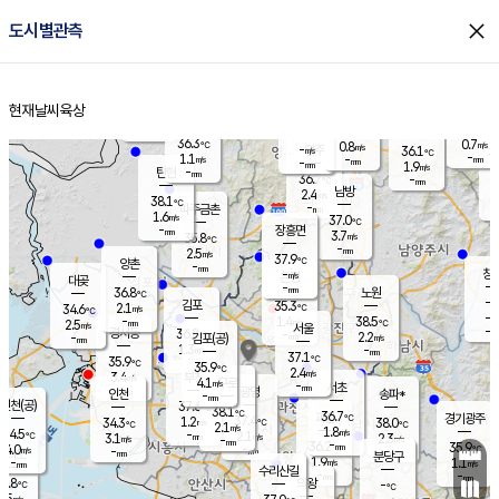
close
도시별관측
장남
판문점
36.2
℃
1.7
m/s
화현
38.0
동두천
℃
남면
-
현재날씨
육상
mm
파주
0.9
홈
m/s
포천
36.6
-
36.1
℃
mm
℃
35.9
℃
36.3
0.7
0.8
m/s
℃
m/s
-
양주
36.1
m/s
가
℃
-
1.1
-
mm
m/s
mm
-
mm
1.9
m/s
-
탄현
mm
36.7
-
3
℃
mm
남방
2.4
m/s
2
38.1
℃
-
파주금촌
mm
1.6
m/s
37.0
℃
-
장흥면
mm
3.7
m/s
35.8
℃
-
mm
2.5
m/s
37.9
℃
양촌
-
mm
창
-
m/s
은평
대곶
-
mm
36.8
노원
℃
-
김포
35.3
2.1
℃
34.6
m/s
℃
-
m/
-
1.4
38.5
m/s
mm
2.5
℃
m/s
서울
-
경서동
36.8
m
-
2.2
℃
mm
-
김포(공)
m/s
mm
1.3
-
m/s
mm
37.1
℃
35.9
-
℃
mm
35.9
℃
2.4
m/s
3.4
부천
m/s
4.1
구로
m/s
-
서초
mm
-
광명
mm
인천
송파*
-
mm
인천(공)
37.6
℃
38.1
℃
36.7
과천
경기광주
℃
37.4
1.2
34.3
38.0
m/s
℃
℃
℃
2.1
m/s
1.8
m/s
34.5
-
2.1
℃
mm
3.1
m/s
2.3
m/s
-
m/s
mm
-
36.2
35.9
mm
4.0
-
℃
℃
m/s
-
-
mm
무의도
mm
mm
분당구
1.9
-
1.1
m/s
m/s
mm
수리산길
-
-
mm
mm
3.8
의왕
-
℃
℃
2.5
m/s