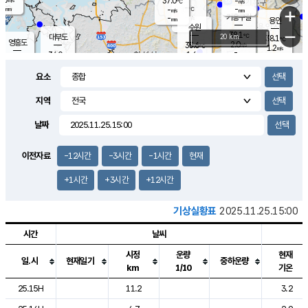
37.0
-
m/s
℃
-
-
-
mm
-
℃
mm
+
m/s
기흥구갈
-
-
m/s
mm
용인
-
수원
mm
−
38.1
℃
대부도
20 km
38.1
℃
영흥도
2.0
35.6
m/s
℃
1.2
m/s
-
mm
1.6
34.0
m/s
-
℃
mm
33.9
℃
-
오산
3.0
mm
m/s
3.2
m/s
-
mm
요소
-
mm
향남
36.5
℃
1.2
m/s
-
-
지역
℃
운평
mm
송탄
-
℃
m/s
-
s
mm
34.4
보
℃
날짜
38.2
℃
3.3
m/s
산
1.4
m/s
-
34.
mm
-
mm
1.1
℃
이전자료
-12시간
-3시간
-1시간
현재
-
m
/s
+1시간
+3시간
+12시간
기상실황표
2025.11.25.15:00
시간
날씨
시정
운량
현재
일.시
현재일기
중하운량
km
1/10
기온
도시별 기상실황표로 지점, 날씨, 기온, 강수, 바람, 기압등을 안내한 표입
25.15H
11.2
3.2