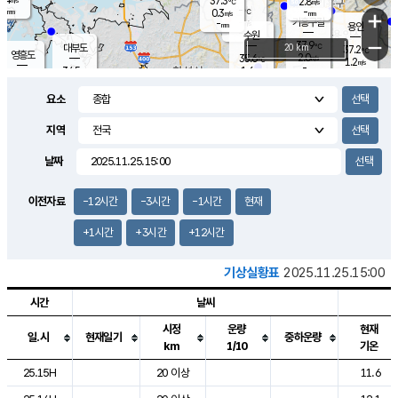
37.3
2.8
m/s
℃
-
-
-
mm
0.3
℃
mm
+
m/s
기흥구갈
-
-
m/s
mm
용인
-
수원
mm
−
37.9
℃
대부도
20 km
37.2
℃
영흥도
2.0
35.6
m/s
℃
1.2
m/s
-
mm
1.6
34.5
m/s
-
℃
mm
33.5
℃
-
오산
2.9
mm
m/s
3.2
m/s
-
mm
요소
-
mm
향남
36.0
℃
0.3
m/s
36.9
-
지역
℃
운평
mm
송탄
1.3
℃
m/s
-
s
mm
34.6
보
℃
날짜
37.2
℃
2.7
m/s
산
1.5
m/s
-
-
mm
-
mm
-
m
℃
이전자료
-12시간
-3시간
-1시간
현재
-
m
/s
+1시간
+3시간
+12시간
기상실황표
2025.11.25.15:00
시간
날씨
시정
운량
현재
일.시
현재일기
중하운량
km
1/10
기온
도시별 기상실황표로 지점, 날씨, 기온, 강수, 바람, 기압등을 안내한 표입
25.15H
20 이상
11.6