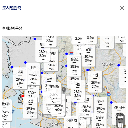
close
도시별관측
장남
판문점
27.9
℃
1.6
m/s
화현
27.9
동두천
℃
남면
-
현재날씨
육상
mm
파주
3.1
홈
m/s
포천
27.9
-
28.5
℃
mm
℃
28.5
℃
27.1
0.7
0.4
m/s
℃
m/s
2.0
양주
-
m/s
가
℃
-
2.3
-
mm
m/s
mm
-
mm
-
m/s
-
탄현
mm
30.5
-
2
℃
mm
남방
2.0
m/s
1
28.0
℃
-
파주금촌
mm
2.0
m/s
30.7
℃
-
장흥면
mm
0.9
m/s
28.4
℃
-
mm
3.0
m/s
28.8
℃
양촌
-
mm
창
-
m/s
은평
대곶
-
mm
29.4
노원
℃
-
김포
29.0
2.8
℃
29.4
m/s
℃
-
m/
-
1.4
28.9
m/s
mm
2.9
℃
m/s
서울
-
경서동
29.7
m
-
2.7
℃
mm
-
김포(공)
m/s
mm
1.5
-
m/s
mm
28.5
℃
30.0
-
℃
mm
30.7
℃
3.7
m/s
3.3
부천
m/s
5.7
구로
m/s
-
서초
mm
-
광명
mm
인천
송파*
-
mm
인천(공)
29.9
℃
30.8
℃
28.6
과천
경기광주
℃
30.1
1.5
29.8
29.0
m/s
℃
℃
℃
4.0
m/s
2.5
m/s
29.8
-
2.6
℃
mm
3.4
m/s
2.0
m/s
-
m/s
mm
-
28.6
27.4
mm
5.6
-
℃
℃
m/s
-
-
mm
무의도
mm
mm
분당구
2.7
-
2.3
m/s
m/s
mm
수리산길
-
-
mm
mm
9.2
의왕
28.7
℃
℃
3.0
m/s