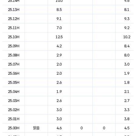
25.14H
10.0
9.6
25.13H
8.5
8.1
25.12H
9.1
9.3
25.11H
7.0
9.2
25.10H
12.5
10.2
25.09H
4.2
8.4
25.08H
2.9
8.0
25.07H
2.0
3.0
25.06H
2.0
1.9
25.05H
2.6
1.8
25.04H
1.9
2.1
25.03H
2.6
2.7
25.02H
3.0
3.3
25.01H
3.0
3.8
25.00H
맑음
4.6
0
0
4.5