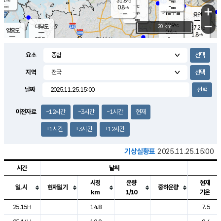
31.8
-
m/s
℃
-
-
-
mm
0.8
℃
mm
+
m/s
기흥구갈
-
-
m/s
mm
용인
-
mm
−
29.9
℃
대부도
20 km
27.2
℃
영흥도
0.4
m/s
1.8
m/s
-
mm
27.9
-
℃
mm
30.4
℃
오산
1.7
m/s
1.9
m/s
-
mm
요소
-
mm
향남
26.6
℃
0.3
m/s
-
-
지역
℃
운평
mm
송탄
-
℃
m/s
-
s
mm
27.9
보
℃
날짜
29.8
℃
1.8
m/s
산
1.2
m/s
-
24.
mm
-
mm
0.0
℃
이전자료
-12시간
-3시간
-1시간
현재
-
m
/s
+1시간
+3시간
+12시간
기상실황표
2025.11.25.15:00
시간
날씨
시정
운량
현재
일.시
현재일기
중하운량
km
1/10
기온
도시별 기상실황표로 지점, 날씨, 기온, 강수, 바람, 기압등을 안내한 표입
25.15H
14.8
7.5