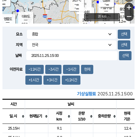
30.7
0.8
m/s
℃
-
-
-
mm
-
℃
mm
+
m/s
기흥구갈
-
-
m/s
mm
용인
-
수원
mm
−
28.9
℃
대부도
20 km
30.7
℃
영흥도
2.5
29.8
m/s
℃
1.2
m/s
-
mm
2.8
29.8
m/s
-
℃
mm
30.7
℃
-
오산
3.3
mm
m/s
3.9
m/s
-
mm
요소
-
mm
향남
29.7
℃
2.3
m/s
30.7
-
지역
℃
운평
mm
송탄
-
℃
m/s
-
s
mm
29.7
보
℃
날짜
29.6
℃
2.9
m/s
산
1.2
m/s
-
27.
mm
-
mm
0.7
℃
이전자료
-12시간
-3시간
-1시간
현재
-
m
/s
+1시간
+3시간
+12시간
기상실황표
2025.11.25.15:00
시간
날씨
시정
운량
현재
일.시
현재일기
중하운량
km
1/10
기온
도시별 기상실황표로 지점, 날씨, 기온, 강수, 바람, 기압등을 안내한 표입
25.15H
9.1
12.4