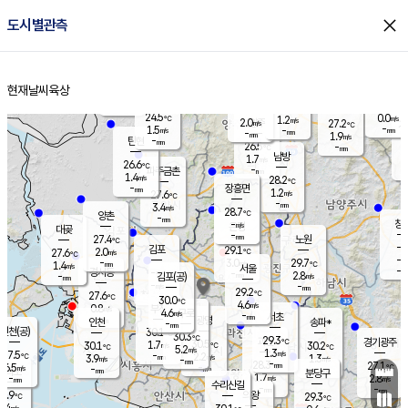
close
도시별관측
장남
판문점
25.5
℃
2.1
m/s
화현
26.1
동두천
℃
남면
-
현재날씨
육상
mm
파주
2.0
홈
m/s
포천
24.2
-
26.8
℃
mm
℃
27.1
℃
24.5
0.0
1.2
m/s
℃
m/s
2.0
양주
27.2
m/s
가
℃
-
1.5
-
mm
m/s
mm
-
mm
1.9
m/s
-
탄현
mm
26.5
-
2
℃
mm
남방
1.7
m/s
1
26.6
℃
-
파주금촌
mm
1.4
m/s
28.2
℃
-
장흥면
mm
1.2
m/s
27.6
℃
-
mm
3.4
m/s
28.7
℃
양촌
-
mm
창
-
m/s
은평
대곶
-
mm
27.4
노원
℃
-
김포
29.1
2.0
℃
27.6
m/s
℃
-
m/
-
3.0
29.7
m/s
mm
1.4
℃
m/s
서울
-
경서동
-
m
-
2.8
℃
mm
-
김포(공)
m/s
mm
-
-
m/s
mm
29.2
℃
27.6
-
℃
mm
30.0
℃
4.6
m/s
0.8
부천
m/s
4.6
구로
m/s
-
서초
mm
-
광명
mm
인천
송파*
-
mm
인천(공)
30.1
℃
30.3
℃
29.3
과천
경기광주
℃
30.5
1.7
30.1
30.2
m/s
℃
℃
℃
5.2
m/s
1.3
m/s
27.5
-
2.2
℃
mm
3.9
m/s
1.3
m/s
-
m/s
mm
-
28.3
27.1
mm
6.5
-
℃
℃
m/s
-
-
mm
무의도
mm
mm
분당구
1.7
-
2.8
m/s
m/s
mm
수리산길
-
-
mm
mm
7.9
의왕
29.3
℃
℃
0.4
m/s