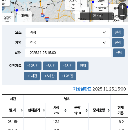
30.1
0.6
m/s
℃
-
-
-
mm
-
℃
mm
+
m/s
기흥구갈
-
-
m/s
mm
용인
-
수원
mm
−
-
℃
대부도
20 km
28.2
℃
영흥도
-
29.3
m/s
℃
0.5
m/s
-
mm
3.3
28.6
m/s
-
℃
mm
29.0
℃
-
오산
2.7
mm
m/s
3.9
m/s
-
mm
요소
-
mm
향남
28.8
℃
2.0
m/s
29.7
-
지역
℃
운평
mm
송탄
1.2
℃
m/s
-
s
mm
28.2
보
℃
날짜
29.1
℃
2.1
m/s
산
1.3
m/s
-
26.
mm
-
mm
0.5
℃
이전자료
-12시간
-3시간
-1시간
현재
-
m
/s
+1시간
+3시간
+12시간
기상실황표
2025.11.25.15:00
시간
날씨
시정
운량
현재
일.시
현재일기
중하운량
km
1/10
기온
도시별 기상실황표로 지점, 날씨, 기온, 강수, 바람, 기압등을 안내한 표입
25.15H
13.1
8.2