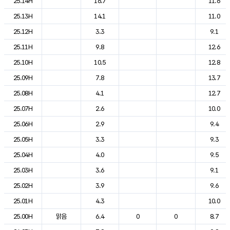
25.14H
16.7
11.6
25.13H
14.1
11.0
25.12H
3.3
9.1
25.11H
9.8
12.6
25.10H
10.5
12.8
25.09H
7.8
13.7
25.08H
4.1
12.7
25.07H
2.6
10.0
25.06H
2.9
9.4
25.05H
3.3
9.3
25.04H
4.0
9.5
25.03H
3.6
9.1
25.02H
3.9
9.6
25.01H
4.3
10.0
25.00H
맑음
6.4
0
0
8.7