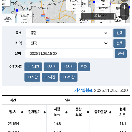
25.0
-
m/s
℃
-
22.2
-
mm
-
℃
mm
+
m/s
기흥구갈
0.0
-
m/s
mm
용인
-
수원
mm
−
23.4
℃
대부도
20 km
23.4
℃
영흥도
1.6
24.9
m/s
℃
0.8
m/s
-
mm
2.7
23.8
m/s
-
℃
mm
25.7
℃
-
오산
2.6
mm
m/s
5.7
m/s
-
mm
요소
-
mm
향남
23.1
℃
1.5
m/s
24.6
-
지역
℃
운평
mm
송탄
-
℃
m/s
-
s
mm
23.4
보
℃
날짜
23.8
℃
1.6
m/s
산
0.2
m/s
-
19.
mm
-
mm
0.2
℃
이전자료
-12시간
-3시간
-1시간
현재
-
m
/s
+1시간
+3시간
+12시간
기상실황표
2025.11.25.15:00
시간
날씨
시정
운량
현재
일.시
현재일기
중하운량
km
1/10
기온
도시별 기상실황표로 지점, 날씨, 기온, 강수, 바람, 기압등을 안내한 표입
25.15H
14.8
11.1