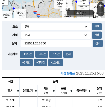
34.4
1.4
m/s
℃
-
-
-
mm
0.1
℃
mm
+
m/s
기흥구갈
-
-
m/s
mm
용인
-
수원
mm
−
34.2
℃
대부도
20 km
33.7
℃
영흥도
1.5
32.8
m/s
℃
1.8
m/s
-
mm
1.7
33.0
m/s
-
℃
mm
31.4
℃
-
오산
2.1
mm
m/s
2.1
m/s
-
mm
요소
-
mm
향남
33.3
℃
1.6
m/s
34.5
-
지역
℃
운평
mm
송탄
0.9
℃
m/s
-
s
mm
32.8
보
℃
날짜
34.7
℃
2.4
m/s
산
1.8
m/s
-
31.
mm
-
mm
1.0
℃
이전자료
-12시간
-3시간
-1시간
현재
-
m
/s
+1시간
+3시간
+12시간
기상실황표
2025.11.25.16:00
시간
날씨
시정
운량
현재
일.시
현재일기
중하운량
km
1/10
기온
도시별 기상실황표로 지점, 날씨, 기온, 강수, 바람, 기압등을 안내한 표입
25.16H
20 이상
8.2