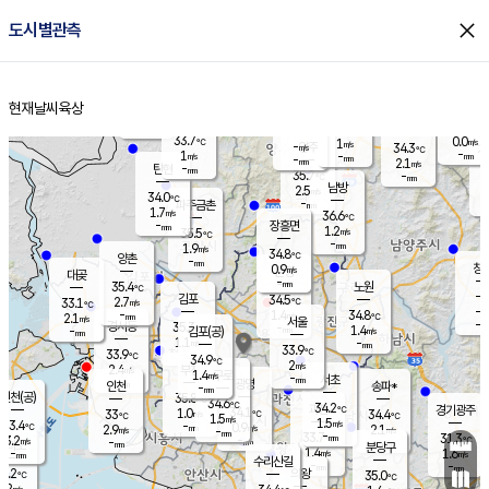
close
도시별관측
장남
판문점
33.6
℃
1.0
m/s
화현
35.7
동두천
℃
남면
-
현재날씨
육상
mm
파주
1.1
홈
m/s
포천
35.2
-
34.3
℃
mm
℃
34.5
℃
33.7
0.0
1
m/s
℃
m/s
-
양주
34.3
m/s
가
℃
-
1
-
mm
m/s
mm
-
mm
2.1
m/s
-
탄현
mm
35.7
-
3
℃
mm
남방
2.5
m/s
1
34.0
℃
-
파주금촌
mm
1.7
m/s
36.6
℃
-
장흥면
mm
1.2
m/s
35.5
℃
-
mm
1.9
m/s
34.8
℃
양촌
-
mm
창
0.9
m/s
은평
대곶
-
mm
35.4
노원
℃
-
김포
34.5
2.7
℃
33.1
m/s
℃
-
m/
-
1.4
34.8
m/s
mm
2.1
℃
m/s
서울
-
경서동
35.3
m
-
1.4
℃
mm
-
김포(공)
m/s
mm
1.1
-
m/s
mm
33.9
℃
33.9
-
℃
mm
34.9
℃
2
m/s
2.4
부천
m/s
1.4
구로
m/s
-
서초
mm
-
광명
mm
인천
송파*
-
mm
인천(공)
35.8
℃
34.6
℃
34.2
과천
경기광주
℃
34.1
1.0
33
34.4
m/s
℃
℃
℃
1.5
m/s
1.5
m/s
33.4
-
0.9
℃
mm
2.9
m/s
2.1
m/s
-
m/s
mm
-
33.7
31.3
mm
3.2
-
℃
℃
m/s
-
-
mm
무의도
mm
mm
분당구
1.4
-
1.6
m/s
m/s
mm
수리산길
-
-
mm
mm
3.2
의왕
35.0
℃
℃
2.2
m/s