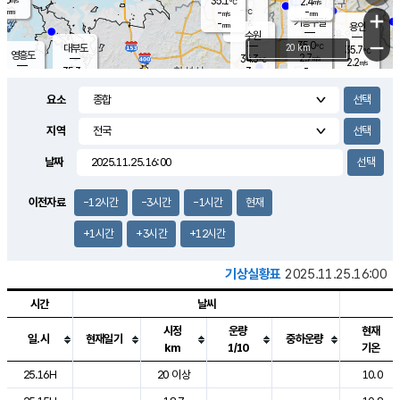
35.1
2.4
m/s
℃
-
-
-
mm
-
℃
mm
+
m/s
기흥구갈
-
-
m/s
mm
용인
-
수원
mm
−
35.0
℃
대부도
20 km
35.7
℃
영흥도
2.7
34.3
m/s
℃
2.2
m/s
-
mm
3
35.3
m/s
-
℃
mm
34.0
℃
-
오산
3.6
mm
m/s
1.3
m/s
-
mm
요소
-
mm
향남
34.7
℃
2.9
m/s
35.6
-
지역
℃
운평
mm
송탄
2.0
℃
m/s
-
s
mm
34.2
보
℃
날짜
35.5
℃
2.7
m/s
산
1.7
m/s
-
33.
mm
-
mm
1.2
℃
이전자료
-12시간
-3시간
-1시간
현재
-
m
/s
+1시간
+3시간
+12시간
기상실황표
2025.11.25.16:00
시간
날씨
시정
운량
현재
일.시
현재일기
중하운량
km
1/10
기온
도시별 기상실황표로 지점, 날씨, 기온, 강수, 바람, 기압등을 안내한 표입
25.16H
20 이상
10.0