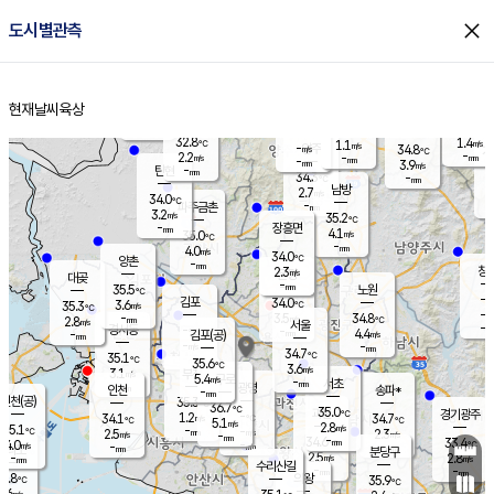
close
도시별관측
장남
판문점
32.4
℃
3.1
m/s
화현
33.0
동두천
℃
남면
-
현재날씨
육상
mm
파주
3.9
홈
m/s
포천
34.6
-
33.9
℃
mm
℃
32.5
℃
32.8
1.4
1.1
m/s
℃
m/s
-
양주
34.8
m/s
가
℃
-
2.2
-
mm
m/s
mm
-
mm
3.9
m/s
-
탄현
mm
34.3
-
3
℃
mm
남방
2.7
m/s
2
34.0
℃
-
파주금촌
mm
3.2
m/s
35.2
℃
-
장흥면
mm
4.1
m/s
35.0
℃
-
mm
4.0
m/s
34.0
℃
양촌
-
mm
창
2.3
m/s
은평
대곶
-
mm
35.5
노원
℃
-
김포
34.0
3.6
℃
35.3
m/s
℃
-
m/
-
3.5
34.8
m/s
mm
2.8
℃
m/s
서울
-
경서동
-
m
-
4.4
℃
mm
-
김포(공)
m/s
mm
-
-
m/s
mm
34.7
℃
35.1
-
℃
mm
35.6
℃
3.6
m/s
3.1
부천
m/s
5.4
구로
m/s
-
서초
mm
-
광명
mm
인천
송파*
-
mm
인천(공)
35.3
℃
36.7
℃
35.0
과천
경기광주
℃
-
1.2
34.1
34.7
m/s
℃
℃
℃
5.1
m/s
2.8
m/s
35.1
-
-
℃
mm
2.5
m/s
2.3
m/s
-
m/s
mm
-
34.6
33.4
mm
4.0
-
℃
℃
m/s
-
-
mm
무의도
mm
mm
분당구
2.5
-
2.8
m/s
m/s
mm
수리산길
-
-
mm
mm
2.8
의왕
35.9
℃
℃
1.6
m/s