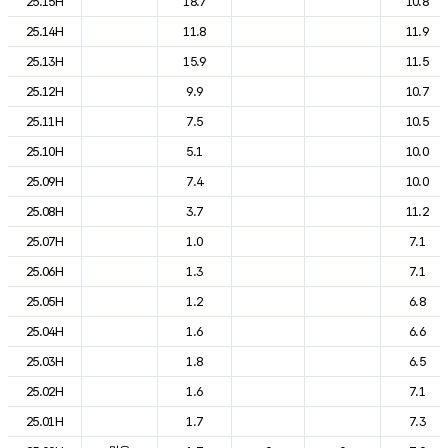
25.15H
18.7
10.8
25.14H
11.8
11.9
25.13H
15.9
11.5
25.12H
9.9
10.7
25.11H
7.5
10.5
25.10H
5.1
10.0
25.09H
7.4
10.0
25.08H
3.7
11.2
25.07H
1.0
7.1
25.06H
1.3
7.1
25.05H
1.2
6.8
25.04H
1.6
6.6
25.03H
1.8
6.5
25.02H
1.6
7.1
25.01H
1.7
7.3