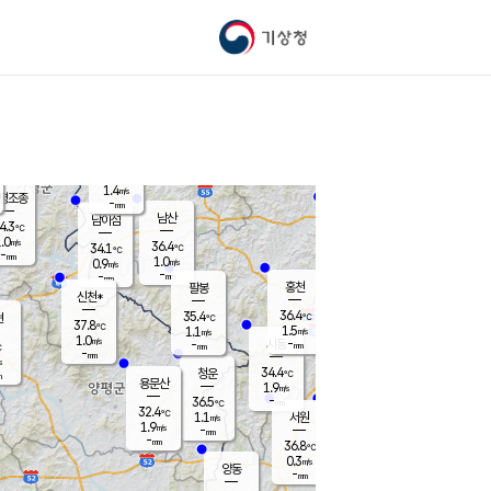
기상청
신남
33.2
℃
0.2
m/s
가평북면
-
mm
35.8
℃
1.4
m/s
평조종
-
mm
화촌
남산
남이섬
4.3
℃
.0
m/s
35.1
36.4
℃
34.1
℃
℃
-
mm
-
1.0
m/s
0.9
m/s
m/s
-
-
mm
-
mm
mm
홍천
팔봉
신천*
36.4
35.4
현
℃
℃
37.8
℃
1.5
1.1
m/s
m/s
1.0
m/s
-
시동
-
mm
mm
℃
-
mm
s
34.4
청운
℃
m
용문산
1.9
m/s
-
36.5
mm
℃
32.4
℃
1.1
서원
횡성
m/s
1.9
m/s
-
안흥
mm
-
mm
36.8
36.6
℃
℃
33.0
0.3
0.9
℃
m/s
m/s
양동
-
-
1.9
m/s
mm
mm
-
mm