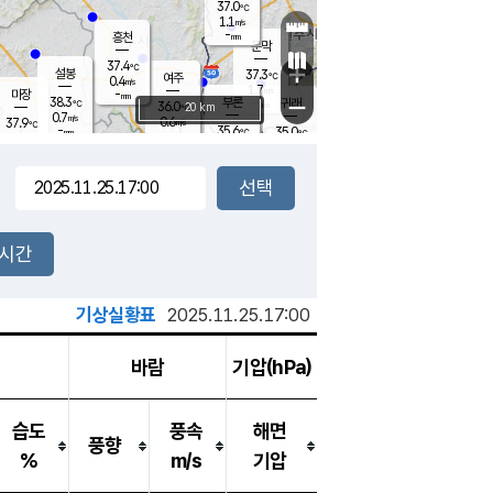
37.0
℃
강림
1.1
m/s
-
흥천
mm
34.5
℃
문막
1.2
m/s
37.4
-
℃
mm
+
설봉
37.3
℃
여주
0.4
m/s
1.7
m/s
-
마장
mm
신림
38.3
부론
-
귀래
−
℃
mm
36.0
20 km
℃
0.7
m/s
0.6
37.9
m/s
℃
34.9
℃
-
35.6
35.0
mm
℃
-
℃
mm
1.4
m/s
2.0
m/s
0.0
1.3
m/s
m/s
-
mm
-
백운
mm
-
-
mm
mm
백암
장호원
35.8
℃
0.5
m/s
35.6
℃
36.1
엄정
℃
-
mm
0.5
m/s
1.2
m/s
노은
-
mm
-
35.3
mm
℃
개
2시간
2.0
m/s
35.1
℃
-
mm
3
1.3
℃
m/s
-
m/s
mm
m
기상실황표
2025.11.25.17:00
바람
기압(hPa)
습도
풍속
해면
풍향
%
m/s
기압