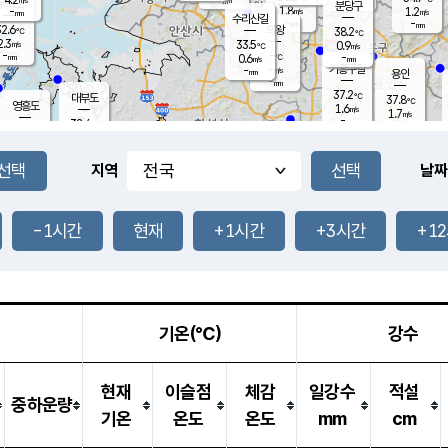
-
mm
무의도
mm
분당구
1.8
-
1.2
m/s
m/s
mm
수리산길
-
-
mm
mm
2.6
의왕
38.2
℃
℃
2.3
33.5
m/s
0.9
m/s
℃
-
-
-
mm
0.6
℃
mm
m/s
기흥구갈
-
-
m/s
mm
용인
-
mm
37.2
℃
대부도
37.8
℃
영흥도
1.6
m/s
1.7
m/s
-
mm
32.4
-
℃
mm
33.7
℃
오산
2.1
m/s
3.4
m/s
-
mm
-
mm
향남
36.1
℃
지역
날짜
2.0
m/s
36.0
-
℃
운평
mm
송탄
2.0
℃
m/s
-
s
mm
34.1
보
℃
37.8
-1시간
현재
+1시간
+3시간
+1
℃
3.0
m/s
산
1.2
m/s
-
34.
mm
-
mm
1.0
℃
-
m
/s
기온(℃)
강수
현재
이슬점
체감
일강수
적설
중하운량
기온
온도
온도
mm
cm