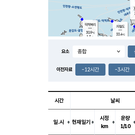
3
덕적북리
자월도
30.9
℃
33.4
℃
1.3
m/s
1.8
m/s
-
mm
-
mm
요소
풍도
29.8
덕적지도
3.6
m/
-
-12시간
-3시간
mm
이전자료
28.8
℃
대
4.4
m/s
-
mm
29.9
1.8
m
-
mm
시간
날씨
시정
운량
일.시
현재일기
km
1/10