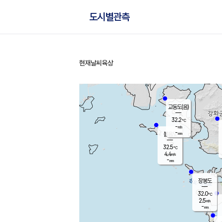
도시별관측
현재날씨
육상
홈
교동도(음)
32.2
℃
-
m/s
-
mm
볼음도
대연평
32.5
℃
4.4
m/s
33.0
℃
-
mm
2.2
m/s
-
mm
장봉도
32.0
℃
2.5
m/s
-
mm