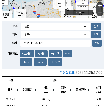
-
1.3
m/s
℃
-
-
-
mm
-
℃
mm
+
m/s
기흥구갈
-
-
m/s
mm
용인
-
수원
mm
−
23.4
℃
대부도
20 km
24.0
℃
영흥도
1.5
24.8
m/s
℃
2.2
m/s
-
mm
2.3
23.6
m/s
-
℃
mm
25.9
℃
-
오산
1.9
mm
m/s
7.4
m/s
-
mm
요소
-
mm
향남
24.4
℃
2.2
m/s
25.1
-
지역
℃
운평
mm
송탄
-
℃
m/s
-
s
mm
22.9
보
℃
날짜
24.4
℃
2.1
m/s
산
0.0
m/s
-
20.
mm
-
mm
0.6
℃
이전자료
-12시간
-3시간
-1시간
현재
-
m
/s
+1시간
+3시간
+12시간
기상실황표
2025.11.25.17:00
시간
날씨
시정
운량
현재
일.시
현재일기
중하운량
km
1/10
기온
도시별 기상실황표로 지점, 날씨, 기온, 강수, 바람, 기압등을 안내한 표입
25.17H
20 이상
9.8