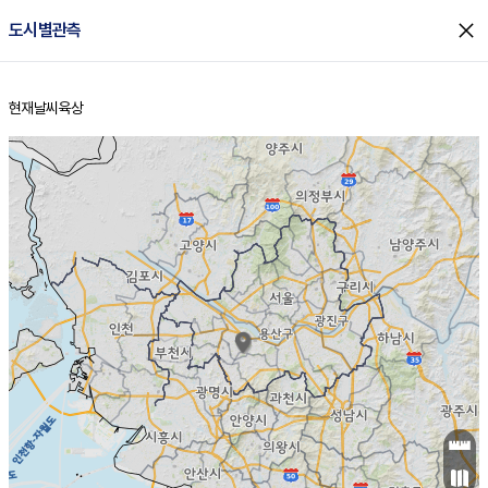
close
도시별관측
현재날씨
육상
홈