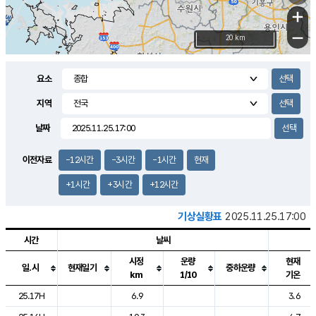
+
−
20 km
요소
지역
날짜
이전자료
-12시간
-3시간
-1시간
현재
+1시간
+3시간
+12시간
기상실황표
2025.11.25.17:00
시간
날씨
시정
운량
현재
일.시
현재일기
중하운량
km
1/10
기온
도시별 기상실황표로 지점, 날씨, 기온, 강수, 바람, 기압등을 안내한 표입
25.17H
6.9
3.6