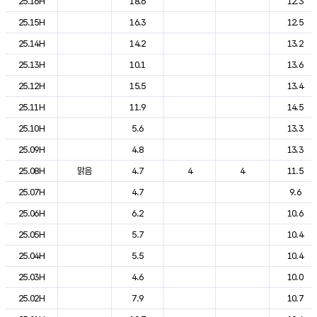
25.16H
18.6
12.3
25.15H
16.3
12.5
25.14H
14.2
13.2
25.13H
10.1
13.6
25.12H
15.5
13.4
25.11H
11.9
14.5
25.10H
5.6
13.3
25.09H
4.8
13.3
25.08H
맑음
4.7
4
4
11.5
25.07H
4.7
9.6
25.06H
6.2
10.6
25.05H
5.7
10.4
25.04H
5.5
10.4
25.03H
4.6
10.0
25.02H
7.9
10.7