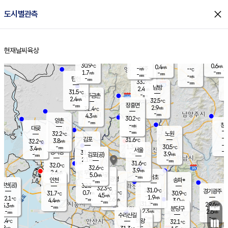
close
도시별관측
장남
판문점
30.8
℃
2.7
m/s
화현
31.3
동두천
℃
남면
-
현재날씨
육상
mm
파주
3.1
홈
m/s
포천
31.4
-
30.9
℃
mm
℃
30.5
℃
30.9
0.6
0.4
m/s
℃
m/s
-
양주
-
m/s
가
℃
-
1.7
-
mm
m/s
mm
-
mm
-
m/s
-
탄현
mm
33.3
-
3
℃
mm
남방
2.4
m/s
1
31.5
℃
-
파주금촌
mm
2.4
m/s
32.5
℃
-
장흥면
mm
2.9
m/s
31.4
℃
-
mm
4.3
m/s
30.2
℃
양촌
-
mm
창
-
m/s
은평
대곶
-
mm
32.2
노원
℃
-
김포
31.6
3.8
℃
32.2
m/s
℃
-
m/
-
1.3
30.5
m/s
mm
3.4
℃
m/s
서울
-
경서동
31.6
m
-
3.9
℃
mm
-
김포(공)
m/s
mm
2.1
-
m/s
mm
31.6
℃
32.0
-
℃
mm
32.6
℃
3.9
m/s
2.6
부천
m/s
5.0
구로
m/s
-
서초
mm
-
광명
mm
인천
송파*
-
mm
인천(공)
32.3
℃
32.3
℃
31.0
과천
경기광주
℃
32.1
0.7
31.7
30.9
m/s
℃
℃
℃
4.5
m/s
1.9
m/s
32.1
-
2.6
℃
mm
4.4
m/s
3.0
m/s
-
m/s
mm
-
31.3
29.6
mm
5.3
-
℃
℃
m/s
-
-
mm
무의도
mm
mm
분당구
2.3
-
2.6
m/s
m/s
mm
수리산길
-
-
mm
mm
0.4
의왕
32.1
℃
℃
2.8
m/s