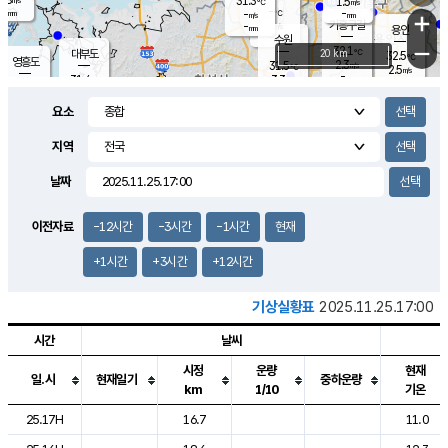
31.3
1.5
m/s
℃
-
-
-
mm
-
℃
mm
+
m/s
기흥구갈
-
-
m/s
mm
용인
-
수원
mm
−
32.1
℃
대부도
20 km
32.5
℃
영흥도
2.3
31.5
m/s
℃
2.5
m/s
-
mm
3.3
31.4
m/s
-
℃
mm
31.3
℃
-
오산
3.9
mm
m/s
4.9
m/s
-
mm
요소
-
mm
향남
31.2
℃
2.8
m/s
31.9
-
지역
℃
운평
mm
송탄
2.4
℃
m/s
-
s
mm
31.2
보
℃
날짜
32.8
℃
3.8
m/s
산
1.3
m/s
-
31.
mm
-
mm
1.2
℃
이전자료
-12시간
-3시간
-1시간
현재
-
m
/s
+1시간
+3시간
+12시간
기상실황표
2025.11.25.17:00
시간
날씨
시정
운량
현재
일.시
현재일기
중하운량
km
1/10
기온
도시별 기상실황표로 지점, 날씨, 기온, 강수, 바람, 기압등을 안내한 표입
25.17H
16.7
11.0