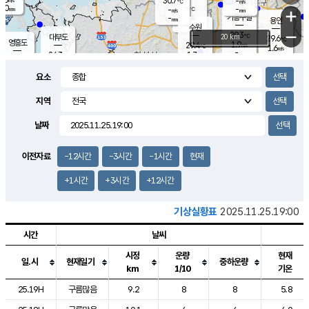
30.7
-
m/s
℃
2.0
-
-
mm
-
℃
mm
+
m/s
기흥구갈
-
-
m/s
mm
용인
-
수원
mm
−
29.3
℃
대부도
20 km
29.6
℃
영흥도
1.9
29.4
m/s
℃
1.6
m/s
-
mm
1.7
24.3
m/s
-
℃
mm
26.9
℃
-
오산
0.8
mm
m/s
3.5
m/s
14.5
mm
요소
11.5
mm
향남
27.5
℃
1.3
m/s
-
-
지역
℃
운평
mm
송탄
-
℃
m/s
-
s
mm
24.6
보
℃
날짜
27.2
m
℃
1.0
m/s
산
0.7
m/s
27.0
23.
mm
-
mm
0.3
℃
이전자료
-12시간
-3시간
-1시간
현재
1.0
/s
+1시간
+3시간
+12시간
기상실황표
2025.11.25.19:00
시간
날씨
시정
운량
현재
일.시
현재일기
중하운량
km
1/10
기온
도시별 기상실황표로 지점, 날씨, 기온, 강수, 바람, 기압등을 안내한 표입
25.19H
구름많음
9.2
8
8
5.8