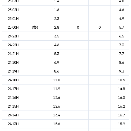
25.03H
1.4
4.0
25.02H
1.6
4.6
25.01H
2.3
4.9
25.00H
맑음
2.8
0
0
5.7
24.23H
3.5
6.5
24.22H
4.6
7.3
24.21H
5.3
7.7
24.20H
6.9
8.6
24.19H
8.6
9.3
24.18H
11.0
10.5
24.17H
11.9
14.8
24.16H
12.6
16.0
24.15H
12.6
16.2
24.14H
13.4
16.7
24.13H
15.6
15.9