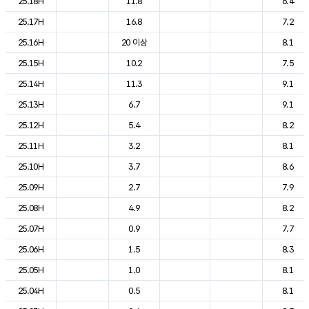
25.18H
11.8
6.4
25.17H
16.8
7.2
25.16H
20 이상
8.1
25.15H
10.2
7.5
25.14H
11.3
9.1
25.13H
6.7
9.1
25.12H
5.4
8.2
25.11H
3.2
8.1
25.10H
3.7
8.6
25.09H
2.7
7.9
25.08H
4.9
8.2
25.07H
0.9
7.7
25.06H
1.5
8.3
25.05H
1.0
8.1
25.04H
0.5
8.1