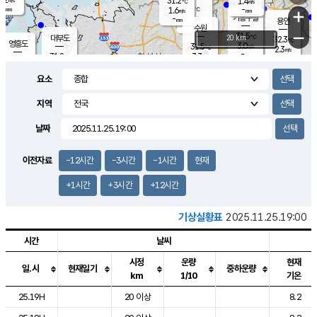
31.2
1.4
m/s
℃
-
-
-
mm
1.6
℃
mm
+
m/s
기흥구갈
-
-
m/s
mm
용인
-
수원
mm
−
31.5
℃
대부도
20 km
32.3
℃
영흥도
3.0
31.5
m/s
℃
2.3
m/s
-
mm
3.3
31.8
m/s
-
℃
mm
30.8
℃
-
오산
3.7
mm
m/s
4.8
m/s
-
mm
요소
-
mm
향남
31.5
℃
2.2
m/s
-
-
지역
℃
운평
mm
송탄
-
℃
m/s
-
s
mm
31.1
보
℃
날짜
32.4
℃
3.2
m/s
산
1.9
m/s
-
30.
mm
-
mm
1.3
℃
이전자료
-12시간
-3시간
-1시간
현재
-
m
/s
+1시간
+3시간
+12시간
기상실황표
2025.11.25.19:00
시간
날씨
시정
운량
현재
일.시
현재일기
중하운량
km
1/10
기온
도시별 기상실황표로 지점, 날씨, 기온, 강수, 바람, 기압등을 안내한 표입
25.19H
20 이상
8.2