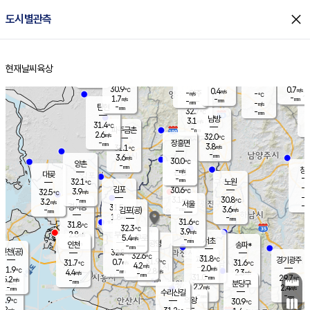
close
도시별관측
장남
판문점
30.6
℃
2.7
m/s
화현
31.4
동두천
℃
남면
-
현재날씨
육상
mm
파주
2.7
홈
m/s
포천
31.5
-
30.9
℃
mm
℃
30.1
℃
30.9
0.7
0.4
m/s
℃
m/s
-
양주
-
m/s
가
℃
-
1.7
-
mm
m/s
mm
-
mm
-
m/s
-
탄현
mm
32.7
-
3
℃
mm
남방
3.1
m/s
1
31.4
℃
-
파주금촌
mm
2.6
m/s
32.0
℃
-
장흥면
mm
3.8
m/s
31.1
℃
-
mm
3.6
m/s
30.0
℃
양촌
-
mm
창
-
m/s
은평
대곶
-
mm
32.1
노원
℃
-
김포
30.6
3.9
℃
32.5
m/s
℃
-
m/
-
3.1
30.8
m/s
mm
3.2
℃
m/s
서울
-
경서동
31.5
m
-
3.6
℃
mm
-
김포(공)
m/s
mm
1.8
-
m/s
mm
31.6
℃
31.8
-
℃
mm
32.3
℃
3.9
m/s
2.8
부천
m/s
5.4
구로
m/s
-
서초
mm
-
광명
mm
인천
송파*
-
mm
인천(공)
32.8
℃
32.6
℃
31.8
과천
경기광주
℃
31.9
0.7
31.7
31.6
m/s
℃
℃
℃
4.2
m/s
2.0
m/s
31.9
-
2.8
℃
mm
4.4
m/s
2.3
m/s
-
m/s
mm
-
31.0
29.7
mm
5.2
-
℃
℃
m/s
-
-
mm
무의도
mm
mm
분당구
2.2
-
2.4
m/s
m/s
mm
수리산길
-
-
mm
mm
0.9
의왕
30.9
℃
℃
2.2
m/s