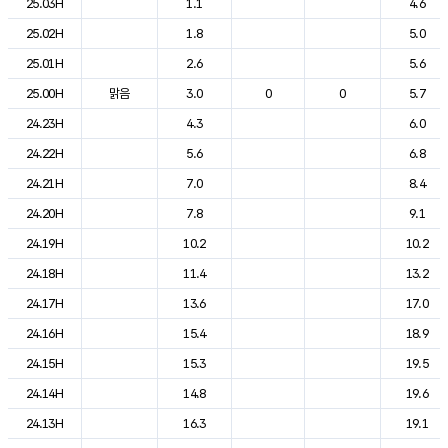
25.03H
1.1
4.6
25.02H
1.8
5.0
25.01H
2.6
5.6
25.00H
맑음
3.0
0
0
5.7
24.23H
4.3
6.0
24.22H
5.6
6.8
24.21H
7.0
8.4
24.20H
7.8
9.1
24.19H
10.2
10.2
24.18H
11.4
13.2
24.17H
13.6
17.0
24.16H
15.4
18.9
24.15H
15.3
19.5
24.14H
14.8
19.6
24.13H
16.3
19.1