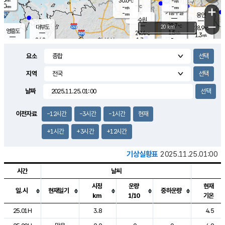
30.6
-
m/s
℃
2.0
-
-
mm
-
℃
mm
+
m/s
기흥구갈
-
-
m/s
mm
용인
-
수원
mm
−
28.7
℃
대부도
20 km
28.9
℃
영흥도
1.5
29.4
m/s
℃
1.3
m/s
-
mm
1.7
24.2
m/s
-
℃
mm
27.0
℃
-
오산
0.6
mm
m/s
3.1
m/s
14.5
mm
요소
11.5
mm
향남
27.0
℃
1.1
m/s
28.2
-
지역
℃
운평
mm
송탄
0.6
℃
m/s
-
s
mm
24.9
보
℃
날짜
27.2
m
℃
2.1
m/s
산
0.2
m/s
27.0
23.
mm
-
mm
0.3
℃
이전자료
-12시간
-3시간
-1시간
현재
1.0
/s
+1시간
+3시간
+12시간
기상실황표
2025.11.25.01:00
시간
날씨
시정
운량
현재
일.시
현재일기
중하운량
km
1/10
기온
도시별 기상실황표로 지점, 날씨, 기온, 강수, 바람, 기압등을 안내한 표입
25.01H
3.8
4.5