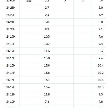
25.00H
맑음
2.2
0
0
4.9
24.23H
2.7
5.0
24.22H
2.4
4.9
24.21H
3.0
5.0
24.20H
8.2
7.1
24.19H
10.3
7.6
24.18H
10.7
7.4
24.17H
11.6
8.3
24.16H
13.0
9.4
24.15H
15.9
10.4
24.14H
15.6
10.2
24.13H
16.1
10.5
24.12H
15.4
10.3
24.11H
11.8
9.3
24.10H
7.4
7.8