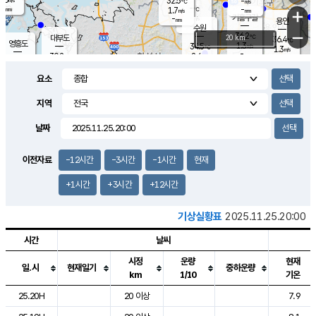
32.5
-
m/s
℃
-
-
-
mm
1.7
℃
mm
+
m/s
기흥구갈
-
-
m/s
mm
용인
-
수원
mm
−
36.2
℃
대부도
20 km
36.4
℃
영흥도
1.3
34.5
m/s
℃
1.3
m/s
-
mm
2.4
30.2
m/s
-
℃
mm
31.1
℃
-
오산
2.2
mm
m/s
3.6
m/s
-
mm
요소
-
mm
향남
32.0
℃
0.7
m/s
35.0
-
지역
℃
운평
mm
송탄
1.8
℃
m/s
-
s
mm
30.7
보
℃
날짜
36.0
℃
3.9
m/s
산
1.0
m/s
-
31.
mm
-
mm
0.6
℃
이전자료
-12시간
-3시간
-1시간
현재
-
m
/s
+1시간
+3시간
+12시간
기상실황표
2025.11.25.20:00
시간
날씨
시정
운량
현재
일.시
현재일기
중하운량
km
1/10
기온
도시별 기상실황표로 지점, 날씨, 기온, 강수, 바람, 기압등을 안내한 표입
25.20H
20 이상
7.9