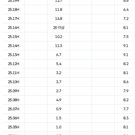
25.19H
12.7
6.6
25.18H
11.8
6.4
25.17H
16.8
7.2
25.16H
20 이상
8.1
25.15H
10.2
7.5
25.14H
11.3
9.1
25.13H
6.7
9.1
25.12H
5.4
8.2
25.11H
3.2
8.1
25.10H
3.7
8.6
25.09H
2.7
7.9
25.08H
4.9
8.2
25.07H
0.9
7.7
25.06H
1.5
8.3
25.05H
1.0
8.1