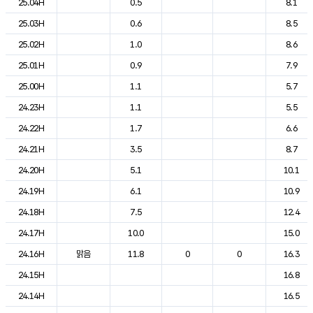
25.04H
0.5
8.1
25.03H
0.6
8.5
25.02H
1.0
8.6
25.01H
0.9
7.9
25.00H
1.1
5.7
24.23H
1.1
5.5
24.22H
1.7
6.6
24.21H
3.5
8.7
24.20H
5.1
10.1
24.19H
6.1
10.9
24.18H
7.5
12.4
24.17H
10.0
15.0
24.16H
맑음
11.8
0
0
16.3
24.15H
16.8
24.14H
16.5