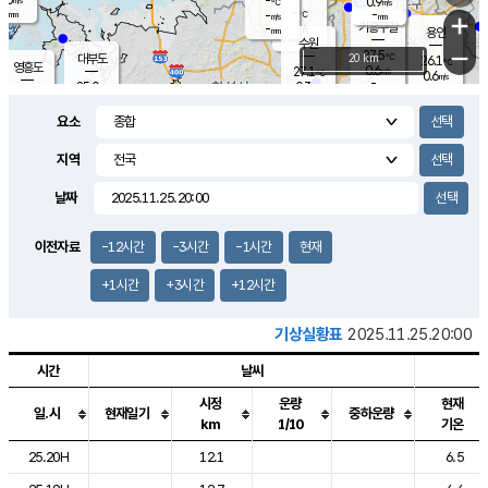
-
0.9
m/s
℃
-
-
-
mm
-
℃
mm
+
m/s
기흥구갈
-
-
m/s
mm
용인
-
수원
mm
−
27.5
℃
대부도
20 km
26.1
℃
영흥도
0.6
27.1
m/s
℃
0.6
m/s
-
mm
0.3
25.0
m/s
-
℃
mm
27.5
℃
-
오산
0.2
mm
m/s
1.4
m/s
-
mm
요소
-
mm
향남
24.5
℃
0.0
m/s
28.8
-
지역
℃
운평
mm
송탄
0.2
℃
m/s
-
s
mm
26.2
보
℃
날짜
28.1
℃
0.0
m/s
산
0.0
m/s
-
22.
mm
-
mm
0.0
℃
이전자료
-12시간
-3시간
-1시간
현재
-
m
/s
+1시간
+3시간
+12시간
기상실황표
2025.11.25.20:00
시간
날씨
시정
운량
현재
일.시
현재일기
중하운량
km
1/10
기온
도시별 기상실황표로 지점, 날씨, 기온, 강수, 바람, 기압등을 안내한 표입
25.20H
12.1
6.5