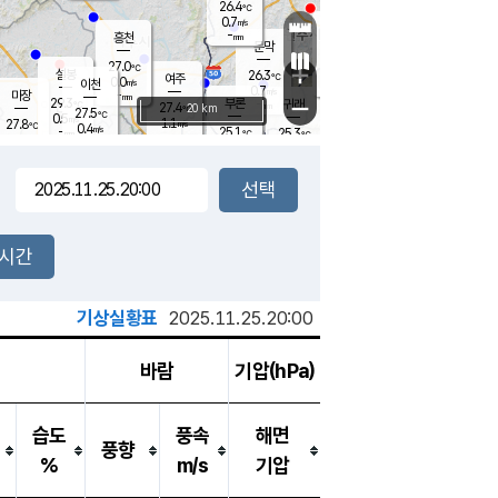
26.4
℃
강림
0.7
m/s
원주
-
흥천
mm
24.4
℃
문막
0.1
m/s
29.8
℃
27.0
-
℃
mm
+
1.7
설봉
m/s
26.3
℃
여주
0.0
m/s
이천
-
mm
0.7
m/s
-
마장
mm
신림
29.3
부론
-
귀래
−
℃
mm
27.4
20 km
℃
27.5
℃
0.5
m/s
1.1
27.8
m/s
℃
23.9
0.4
m/s
℃
-
25.1
25.3
mm
℃
-
℃
mm
0.5
m/s
-
0.4
mm
m/s
0.0
0.4
m/s
m/s
-
mm
-
백운
mm
-
-
mm
mm
백암
장호원
24.1
℃
0.0
m/s
24.3
℃
26.6
엄정
℃
-
mm
0.1
m/s
1.0
m/s
노은
-
mm
-
25.6
mm
℃
개
2시간
0.8
m/s
25.1
℃
-
mm
0.0
℃
m/s
-
/s
mm
m
기상실황표
2025.11.25.20:00
바람
기압(hPa)
습도
풍속
해면
풍향
%
m/s
기압