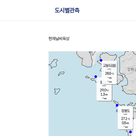
도시별관측
현재날씨
육상
홈
교동도(음)
28.5
℃
-
m/s
-
mm
볼음도
대연평
29.0
℃
1.3
m/s
27.7
℃
-
mm
0.5
m/s
-
mm
장봉도
27.1
℃
0.5
m/s
-
mm