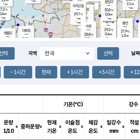
-
-
mm
무의도
mm
mm
분당구
0.0
-
2.1
m/s
m/s
mm
수리산길
-
-
mm
mm
7.2
의왕
30.5
℃
℃
0.4
29.7
m/s
0.0
m/s
℃
-
-
-
mm
-
℃
mm
m/s
기흥구갈
-
-
m/s
mm
용인
-
수원
mm
29.2
℃
대부도
27.9
℃
영흥도
0.4
28.8
m/s
℃
1.3
m/s
-
mm
0.8
26.8
m/s
-
℃
mm
27.4
℃
-
오산
0.8
mm
m/s
1.7
m/s
-
mm
-
mm
향남
26.4
℃
지역
날짜
0.0
m/s
29.6
-
℃
운평
mm
송탄
0.2
℃
m/s
-
s
mm
26.7
보
℃
30.1
-1시간
현재
+1시간
+3시간
+1
℃
0.6
m/s
산
1.2
m/s
-
-
mm
-
mm
-
m
℃
-
m
/s
기온(℃)
강수
운량
현재
이슬점
체감
일강수
적설
중하운량
1/10
기온
온도
온도
mm
cm