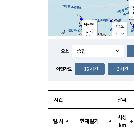
2
덕적북리
자월도
26.3
℃
27.9
℃
1.7
m/s
2.6
m/s
-
mm
-
mm
요소
풍도
27.5
덕적지도
0.1
m/
-
-12시간
-3시간
mm
이전자료
25.8
℃
대
1.7
m/s
-
mm
26.9
0.0
m
-
mm
시간
날씨
시정
일.시
현재일기
km