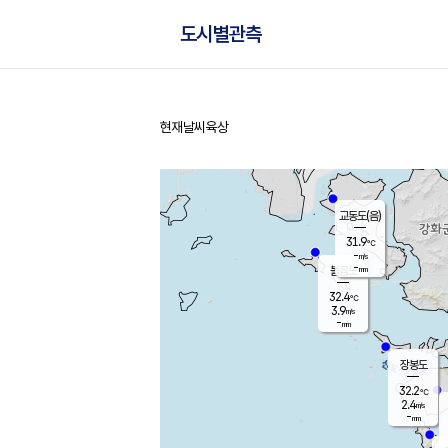
도시별관측
현재날씨
육상
홈
교동도(음)
31.9
℃
-
m/s
-
mm
볼음도
대연평
32.4
℃
3.9
m/s
33.3
℃
-
mm
2.1
m/s
-
mm
장봉도
32.2
℃
2.4
m/s
-
mm