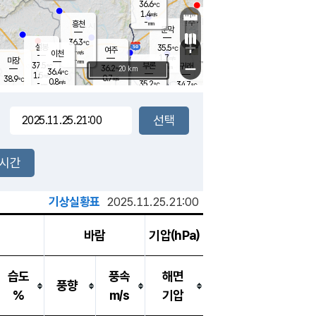
36.6
℃
강림
1.4
m/s
원주
-
흥천
mm
34.3
℃
문막
0.6
m/s
37
℃
36.3
-
℃
mm
+
2.2
설봉
m/s
35.5
℃
여주
-
m/s
이천
-
mm
1.7
m/s
-
마장
mm
신림
37.5
부론
-
귀래
−
℃
mm
36.2
20 km
℃
36.4
℃
1.5
m/s
0.7
38.9
m/s
℃
35.2
0.8
m/s
℃
-
35.2
34.7
mm
℃
-
℃
mm
0.4
m/s
-
1.6
mm
m/s
0.3
1.2
m/s
m/s
-
mm
-
백운
mm
-
-
mm
mm
백암
장호원
36.1
℃
0.5
m/s
34.8
℃
36.4
엄정
℃
-
mm
1.0
m/s
1.2
m/s
노은
-
mm
-
35.3
mm
℃
개
2시간
2.2
m/s
34.9
℃
-
mm
2
1.2
℃
m/s
-
m/s
mm
m
기상실황표
2025.11.25.21:00
바람
기압(hPa)
습도
풍속
해면
풍향
%
m/s
기압