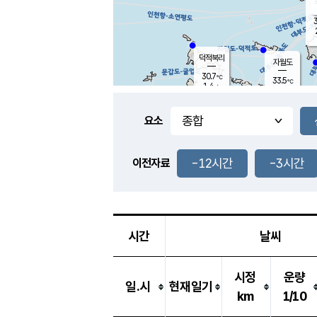
3
덕적북리
자월도
30.7
℃
33.5
℃
1.4
m/s
1.5
m/s
-
mm
-
mm
요소
풍도
29.1
덕적지도
4.2
m/
-
-12시간
-3시간
mm
이전자료
28.8
℃
대
4.2
m/s
-
mm
29.7
1.2
m
-
mm
시간
날씨
시정
운량
일.시
현재일기
km
1/10