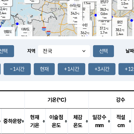
-
-
mm
무의도
mm
mm
분당구
1.5
-
1.5
m/s
m/s
mm
수리산길
-
-
mm
mm
2.4
의왕
38.3
℃
℃
2.4
34.3
m/s
0.6
m/s
℃
-
-
-
mm
-
℃
mm
m/s
기흥구갈
-
-
m/s
mm
용인
-
수원
mm
37.1
℃
대부도
38.1
℃
영흥도
1.7
36.2
m/s
℃
1.4
m/s
-
mm
3.1
32.0
m/s
-
℃
mm
33.7
℃
-
오산
2.3
mm
m/s
3.1
m/s
-
mm
-
mm
향남
35.5
℃
지역
날짜
1.8
m/s
36.6
-
℃
운평
mm
송탄
2.4
℃
m/s
-
s
mm
33.8
보
℃
37.5
-1시간
현재
+1시간
+3시간
+1
℃
3.0
m/s
산
1.3
m/s
-
34.
mm
-
mm
0.6
℃
-
m
/s
기온(℃)
강수
현재
이슬점
체감
일강수
적설
중하운량
기온
온도
온도
mm
cm