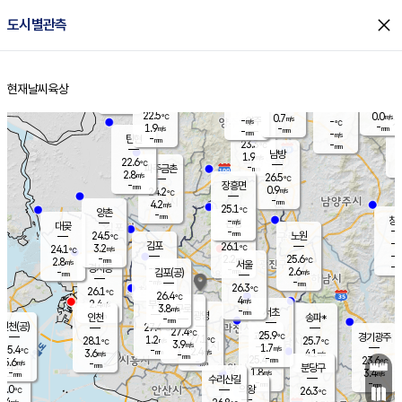
close
도시별관측
장남
판문점
22.8
℃
2.3
m/s
화현
22.4
동두천
℃
남면
-
현재날씨
육상
mm
파주
2.9
홈
m/s
포천
21.8
-
23.1
℃
mm
℃
22.6
℃
22.5
0.0
0.7
m/s
℃
m/s
-
양주
-
m/s
가
℃
-
1.9
-
mm
m/s
mm
-
mm
-
m/s
-
탄현
mm
23.3
-
2
℃
mm
남방
1.9
m/s
1
22.6
℃
-
파주금촌
mm
2.8
m/s
26.5
℃
-
장흥면
mm
0.9
m/s
24.2
℃
-
mm
4.2
m/s
25.1
℃
양촌
-
mm
창
-
m/s
은평
대곶
-
mm
24.5
노원
℃
-
김포
26.1
3.2
℃
24.1
m/s
℃
-
m/
-
2.2
25.6
m/s
mm
2.8
℃
m/s
서울
-
경서동
-
m
-
2.6
℃
mm
-
김포(공)
m/s
mm
-
-
m/s
mm
26.3
℃
26.1
-
℃
mm
26.4
℃
4
m/s
2.4
부천
m/s
3.8
구로
m/s
-
서초
mm
-
광명
mm
인천
송파*
-
mm
인천(공)
27.4
℃
27.4
℃
25.9
과천
경기광주
℃
27.1
1.2
28.1
25.7
m/s
℃
℃
℃
3.9
m/s
1.7
m/s
25.4
-
2.4
℃
mm
3.6
m/s
4.1
m/s
-
m/s
mm
-
25.4
23.6
mm
5.6
-
℃
℃
m/s
-
-
mm
무의도
mm
mm
분당구
1.8
-
3.4
m/s
m/s
mm
수리산길
-
-
mm
mm
7.0
의왕
26.3
℃
℃
3.4
m/s