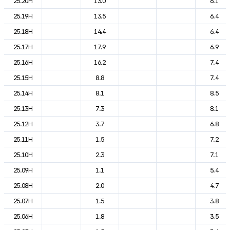
25.20H
13.0
6.1
25.19H
13.5
6.4
25.18H
14.4
6.4
25.17H
17.9
6.9
25.16H
16.2
7.4
25.15H
8.8
7.4
25.14H
8.1
8.5
25.13H
7.3
8.1
25.12H
3.7
6.8
25.11H
1.5
7.2
25.10H
2.3
7.1
25.09H
1.1
5.4
25.08H
2.0
4.7
25.07H
1.5
3.8
25.06H
1.8
3.5