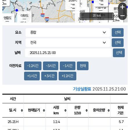
26.8
-
m/s
℃
2.0
-
-
mm
-
℃
mm
+
m/s
기흥구갈
-
-
m/s
mm
용인
-
수원
mm
−
25.6
℃
대부도
20 km
25.5
℃
영흥도
2.5
27.1
m/s
℃
2.9
m/s
-
mm
3.4
25.8
m/s
-
℃
mm
27.6
℃
-
오산
3.9
mm
m/s
7.7
m/s
14.5
mm
요소
11.5
mm
향남
25.8
℃
2.2
m/s
27.2
-
지역
℃
운평
mm
송탄
1.4
℃
m/s
-
s
mm
25.1
보
℃
날짜
25.6
m
℃
2.6
m/s
산
0.3
m/s
27.0
22.
mm
-
mm
1.0
℃
이전자료
-12시간
-3시간
-1시간
현재
1.0
/s
+1시간
+3시간
+12시간
기상실황표
2025.11.25.21:00
시간
날씨
시정
운량
현재
일.시
현재일기
중하운량
km
1/10
기온
도시별 기상실황표로 지점, 날씨, 기온, 강수, 바람, 기압등을 안내한 표입
25.21H
12.4
5.7