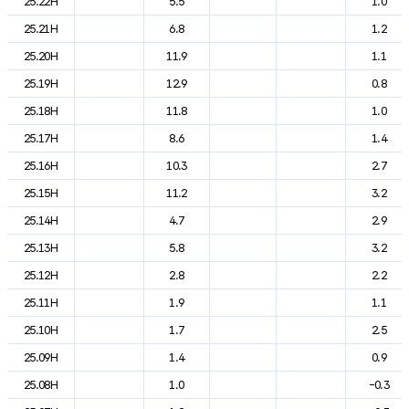
25.22H
5.5
1.0
25.21H
6.8
1.2
25.20H
11.9
1.1
25.19H
12.9
0.8
25.18H
11.8
1.0
25.17H
8.6
1.4
25.16H
10.3
2.7
25.15H
11.2
3.2
25.14H
4.7
2.9
25.13H
5.8
3.2
25.12H
2.8
2.2
25.11H
1.9
1.1
25.10H
1.7
2.5
25.09H
1.4
0.9
25.08H
1.0
-0.3