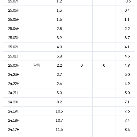
25.07H
1.2
-0.3
25.06H
1.3
0.4
25.05H
1.5
1.1
25.04H
2.8
2.2
25.03H
3.9
3.7
25.02H
4.0
4.1
25.01H
3.8
4.5
25.00H
맑음
2.2
0
0
4.9
24.23H
2.7
5.0
24.22H
2.4
4.9
24.21H
3.0
5.0
24.20H
8.2
7.1
24.19H
10.3
7.6
24.18H
10.7
7.4
24.17H
11.6
8.3