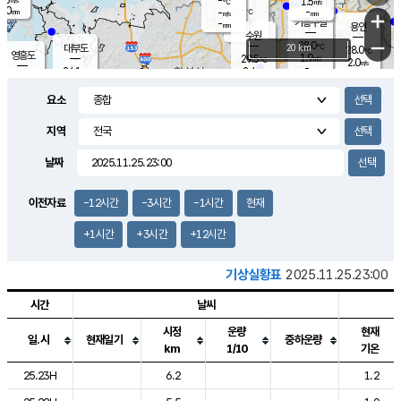
-
1.5
m/s
℃
2.0
-
-
mm
-
℃
mm
+
m/s
기흥구갈
-
-
m/s
mm
용인
-
수원
mm
−
28.0
℃
대부도
20 km
28.0
℃
영흥도
1.9
29.5
m/s
℃
2.0
m/s
-
mm
2.4
24.1
m/s
-
℃
mm
27.4
℃
-
오산
0.4
mm
m/s
2.1
m/s
14.5
mm
요소
11.5
mm
향남
26.3
℃
0.8
m/s
27.8
-
지역
℃
운평
mm
송탄
-
℃
m/s
-
s
mm
25.0
보
℃
날짜
27.3
m
℃
1.4
m/s
산
1.0
m/s
27.0
23.
mm
-
mm
0.4
℃
이전자료
-12시간
-3시간
-1시간
현재
1.0
/s
+1시간
+3시간
+12시간
기상실황표
2025.11.25.23:00
시간
날씨
시정
운량
현재
일.시
현재일기
중하운량
km
1/10
기온
도시별 기상실황표로 지점, 날씨, 기온, 강수, 바람, 기압등을 안내한 표입
25.23H
6.2
1.2