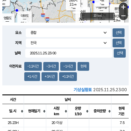
28.6
-
m/s
℃
-
-
-
mm
2.1
℃
mm
+
m/s
기흥구갈
-
-
m/s
mm
용인
-
수원
mm
−
28.7
℃
대부도
20 km
29.3
℃
영흥도
1.8
28.1
m/s
℃
2.9
m/s
-
mm
4.2
28.4
m/s
-
℃
mm
28.5
℃
-
오산
4.2
mm
m/s
6.0
m/s
-
mm
요소
-
mm
향남
28.4
℃
2.3
m/s
28.4
-
지역
℃
운평
mm
송탄
2.1
℃
m/s
-
s
mm
27.1
보
℃
날짜
28.0
℃
2.9
m/s
산
1.5
m/s
-
25.
mm
-
mm
1.2
℃
이전자료
-12시간
-3시간
-1시간
현재
-
m
/s
+1시간
+3시간
+12시간
기상실황표
2025.11.25.23:00
시간
날씨
시정
운량
현재
일.시
현재일기
중하운량
km
1/10
기온
도시별 기상실황표로 지점, 날씨, 기온, 강수, 바람, 기압등을 안내한 표입
25.23H
20 이상
7.5