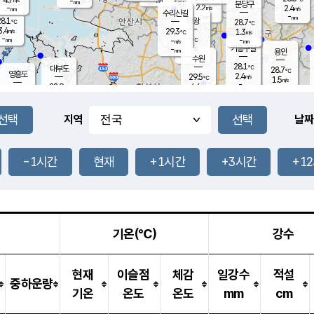
-
-
mm
무의도
mm
mm
분당구
2.2
-
2.4
m/s
m/s
mm
수리산길
-
-
mm
mm
8.1
의왕
28.7
℃
℃
3.4
29.3
m/s
1.3
m/s
℃
-
-
-
mm
-
℃
mm
m/s
기흥구갈
-
-
m/s
mm
용인
-
수원
mm
28.1
℃
대부도
28.7
℃
영흥도
2.4
29.5
m/s
℃
1.5
m/s
-
mm
4.6
28.9
m/s
-
℃
mm
30.2
℃
-
오산
4.1
mm
m/s
7.0
m/s
-
mm
-
mm
향남
28.1
℃
지역
날짜
2.2
m/s
29.7
-
℃
운평
mm
송탄
1.5
℃
m/s
-
s
mm
28.5
보
℃
29.3
-1시간
현재
+1시간
+3시간
+1
℃
3.8
m/s
산
1.3
m/s
-
-
mm
-
mm
-
m
℃
-
m
/s
기온(℃)
강수
현재
이슬점
체감
일강수
적설
중하운량
기온
온도
온도
mm
cm