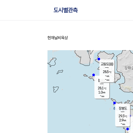
도시별관측
현재날씨
육상
홈
교동도(음)
28.5
℃
-
m/s
-
mm
볼음도
대연평
28.1
℃
1.0
m/s
29.7
℃
-
mm
1.4
m/s
-
mm
장봉도
29.3
℃
2.9
m/s
-
mm