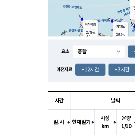
2
덕적북리
자월도
27.8
℃
28.3
℃
5.1
m/s
0.8
m/s
-
mm
-
mm
요소
풍도
29.0
덕적지도
4.0
m/
-
-12시간
-3시간
mm
이전자료
28.9
℃
대
2.8
m/s
-
mm
29.7
6.9
m
-
mm
시간
날씨
시정
운량
일.시
현재일기
km
1/10