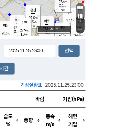
27.4
℃
강림
3.2
m/s
원주
-
흥천
mm
24.3
℃
문막
1.0
m/s
28
℃
27.0
-
℃
mm
+
3
설봉
m/s
27.3
℃
여주
1.3
m/s
이천
-
mm
3.8
m/s
-
마장
mm
신림
27.9
부론
-
귀래
−
℃
mm
27.1
20 km
℃
27.9
℃
3.2
m/s
1.9
28.3
m/s
℃
25.4
1.3
m/s
℃
-
26.3
26.5
mm
℃
-
℃
mm
2.7
m/s
-
1.4
mm
m/s
3.1
0.5
m/s
m/s
-
mm
-
백운
mm
-
-
mm
mm
백암
장호원
26.4
℃
2.4
m/s
27.0
℃
27.9
엄정
℃
-
mm
1.2
m/s
2.3
m/s
노은
-
mm
-
27.6
mm
℃
개
2시간
3.9
m/s
27.0
℃
-
mm
3.7
℃
m/s
-
/s
mm
m
기상실황표
2025.11.25.23:00
바람
기압(hPa)
습도
풍속
해면
풍향
%
m/s
기압