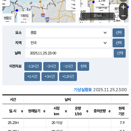
-
1.7
m/s
℃
-
-
-
mm
-
℃
mm
+
m/s
기흥구갈
-
-
m/s
mm
용인
-
수원
mm
−
31.8
℃
대부도
20 km
31.7
℃
영흥도
2.5
31.3
m/s
℃
2.4
m/s
-
mm
3.1
30.9
m/s
-
℃
mm
31.3
℃
-
오산
4.4
mm
m/s
5.6
m/s
-
mm
요소
-
mm
향남
30.8
℃
2.8
m/s
32.5
-
지역
℃
운평
mm
송탄
2.9
℃
m/s
-
s
mm
31.3
보
℃
날짜
31.5
℃
3.4
m/s
산
1.6
m/s
-
30.
mm
-
mm
1.2
℃
이전자료
-12시간
-3시간
-1시간
현재
-
m
/s
+1시간
+3시간
+12시간
기상실황표
2025.11.25.23:00
시간
날씨
시정
운량
현재
일.시
현재일기
중하운량
km
1/10
기온
도시별 기상실황표로 지점, 날씨, 기온, 강수, 바람, 기압등을 안내한 표입
25.23H
20 이상
7.9