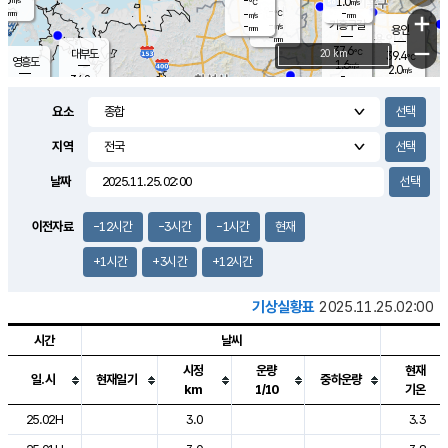
-
1.0
m/s
℃
-
-
-
mm
-
℃
mm
+
m/s
기흥구갈
-
-
m/s
mm
용인
-
mm
−
37.6
℃
대부도
20 km
39.4
℃
영흥도
1.6
m/s
2.0
m/s
-
mm
34.8
-
℃
mm
34.2
℃
오산
2.3
m/s
3.2
m/s
-
mm
요소
-
mm
향남
36.2
℃
1.6
m/s
-
-
지역
℃
운평
mm
송탄
-
℃
m/s
-
s
mm
34.6
보
℃
날짜
36.8
℃
3.0
m/s
산
2.1
m/s
-
34.
mm
-
mm
2.0
℃
이전자료
-12시간
-3시간
-1시간
현재
-
m
/s
+1시간
+3시간
+12시간
기상실황표
2025.11.25.02:00
시간
날씨
시정
운량
현재
일.시
현재일기
중하운량
km
1/10
기온
도시별 기상실황표로 지점, 날씨, 기온, 강수, 바람, 기압등을 안내한 표입
25.02H
3.0
3.3