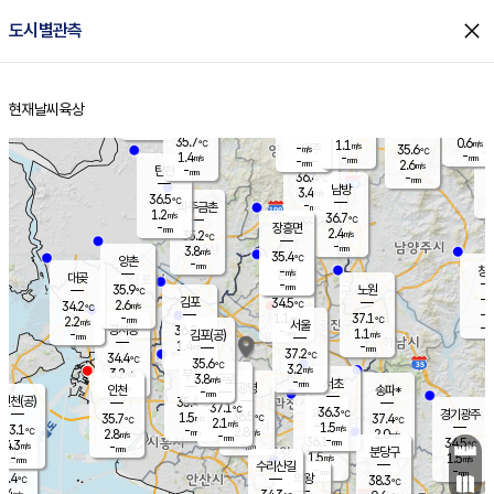
close
도시별관측
장남
판문점
36.1
℃
1.1
m/s
화현
36.3
동두천
℃
남면
-
현재날씨
육상
mm
파주
0.5
홈
m/s
포천
35.1
-
35.2
℃
mm
℃
35.4
℃
35.7
0.6
1.1
m/s
℃
m/s
-
양주
35.6
m/s
가
℃
-
1.4
-
mm
m/s
mm
-
mm
2.6
m/s
-
탄현
mm
36.4
-
3
℃
mm
남방
3.4
m/s
1
36.5
℃
-
파주금촌
mm
1.2
m/s
36.7
℃
-
장흥면
mm
2.4
m/s
35.2
℃
-
mm
3.8
m/s
35.4
℃
양촌
-
mm
창
-
m/s
은평
대곶
-
mm
35.9
노원
℃
-
김포
34.5
2.6
℃
34.2
m/s
℃
-
m/
-
1.1
37.1
m/s
mm
2.2
℃
m/s
서울
-
경서동
36.2
m
-
1.1
℃
mm
-
김포(공)
m/s
mm
1.4
-
m/s
mm
37.2
℃
34.4
-
℃
mm
35.6
℃
3.2
m/s
3.2
부천
m/s
3.8
구로
m/s
-
서초
mm
-
광명
mm
인천
송파*
-
mm
인천(공)
35.4
℃
37.1
℃
36.3
과천
경기광주
℃
36.5
1.5
35.7
37.4
m/s
℃
℃
℃
2.1
m/s
1.5
m/s
33.1
-
2.8
℃
mm
2.8
m/s
2.0
m/s
-
m/s
mm
-
36.1
34.5
mm
4.3
-
℃
℃
m/s
-
-
mm
무의도
mm
mm
분당구
1.5
-
1.5
m/s
m/s
mm
수리산길
-
-
mm
mm
2.4
의왕
38.3
℃
℃
2.4
m/s