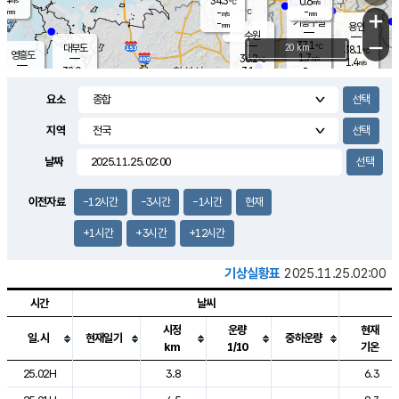
34.3
0.6
m/s
℃
-
-
-
mm
-
℃
mm
+
m/s
기흥구갈
-
-
m/s
mm
용인
-
수원
mm
−
37.1
℃
대부도
20 km
38.1
℃
영흥도
1.7
36.2
m/s
℃
1.4
m/s
-
mm
3.1
32.0
m/s
-
℃
mm
33.7
℃
-
오산
2.3
mm
m/s
3.1
m/s
-
mm
요소
-
mm
향남
35.5
℃
1.8
m/s
36.6
-
지역
℃
운평
mm
송탄
2.4
℃
m/s
-
s
mm
33.8
보
℃
날짜
37.5
℃
3.0
m/s
산
1.3
m/s
-
34.
mm
-
mm
0.6
℃
이전자료
-12시간
-3시간
-1시간
현재
-
m
/s
+1시간
+3시간
+12시간
기상실황표
2025.11.25.02:00
시간
날씨
시정
운량
현재
일.시
현재일기
중하운량
km
1/10
기온
도시별 기상실황표로 지점, 날씨, 기온, 강수, 바람, 기압등을 안내한 표입
25.02H
3.8
6.3