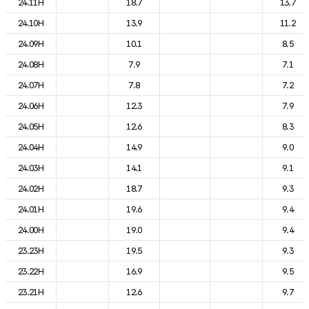
24.11H
18.7
13.7
24.10H
13.9
11.2
24.09H
10.1
8.5
24.08H
7.9
7.1
24.07H
7.8
7.2
24.06H
12.3
7.9
24.05H
12.6
8.3
24.04H
14.9
9.0
24.03H
14.1
9.1
24.02H
18.7
9.3
24.01H
19.6
9.4
24.00H
19.0
9.4
23.23H
19.5
9.3
23.22H
16.9
9.5
23.21H
12.6
9.7