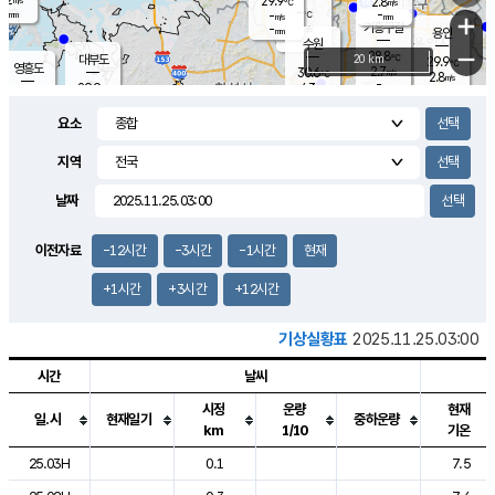
29.9
2.8
m/s
℃
-
-
-
mm
-
℃
mm
+
m/s
기흥구갈
-
-
m/s
mm
용인
-
수원
mm
−
28.8
℃
대부도
20 km
29.9
℃
영흥도
2.7
30.6
m/s
℃
2.8
m/s
-
mm
4.3
29.9
m/s
-
℃
mm
30.7
℃
-
오산
4.0
mm
m/s
6.5
m/s
-
mm
요소
-
mm
향남
29.0
℃
3.0
m/s
-
-
지역
℃
운평
mm
송탄
-
℃
m/s
-
s
mm
29.8
보
℃
날짜
30.1
℃
3.2
m/s
산
1.8
m/s
-
28.
mm
-
mm
1.4
℃
이전자료
-12시간
-3시간
-1시간
현재
-
m
/s
+1시간
+3시간
+12시간
기상실황표
2025.11.25.03:00
시간
날씨
시정
운량
현재
일.시
현재일기
중하운량
km
1/10
기온
도시별 기상실황표로 지점, 날씨, 기온, 강수, 바람, 기압등을 안내한 표입
25.03H
0.1
7.5