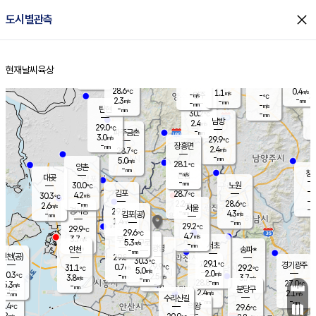
close
도시별관측
장남
판문점
28.0
℃
2.2
m/s
화현
27.5
동두천
℃
남면
-
현재날씨
육상
mm
파주
3.1
홈
m/s
포천
27.2
-
29.2
℃
mm
℃
28.7
℃
28.6
0.4
1.1
m/s
℃
m/s
-
양주
-
m/s
가
℃
-
2.3
-
mm
m/s
mm
-
mm
-
m/s
-
탄현
mm
30.2
-
2
℃
mm
남방
2.4
m/s
0
29.0
℃
-
파주금촌
mm
3.0
m/s
29.9
℃
-
장흥면
mm
2.4
m/s
28.7
℃
-
mm
5.0
m/s
28.1
℃
양촌
-
mm
창
-
m/s
은평
대곶
-
mm
30.0
노원
℃
-
김포
28.7
4.2
℃
30.3
m/s
℃
-
m/
-
2.2
28.6
m/s
mm
2.6
℃
m/s
서울
-
경서동
29.8
m
-
4.3
℃
mm
-
김포(공)
m/s
mm
1.4
-
m/s
mm
29.2
℃
29.9
-
℃
mm
29.6
℃
4.7
m/s
3.7
부천
m/s
5.3
구로
m/s
-
서초
mm
-
광명
mm
인천
송파*
-
mm
인천(공)
29.8
℃
30.3
℃
29.1
과천
경기광주
℃
29.9
0.7
31.1
29.2
m/s
℃
℃
℃
5.0
m/s
2.0
m/s
30.3
-
2.5
℃
mm
3.8
m/s
3.7
m/s
-
m/s
mm
-
28.8
27.0
mm
5.3
-
℃
℃
m/s
-
-
mm
무의도
mm
mm
분당구
2.4
-
2.1
m/s
m/s
mm
수리산길
-
-
mm
mm
9.4
의왕
29.6
℃
℃
3.2
m/s