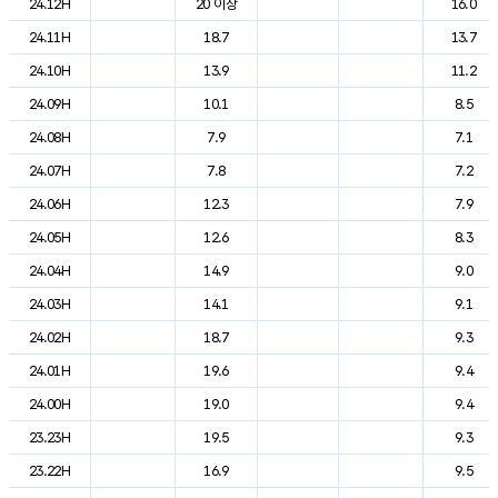
24.12H
20 이상
16.0
24.11H
18.7
13.7
24.10H
13.9
11.2
24.09H
10.1
8.5
24.08H
7.9
7.1
24.07H
7.8
7.2
24.06H
12.3
7.9
24.05H
12.6
8.3
24.04H
14.9
9.0
24.03H
14.1
9.1
24.02H
18.7
9.3
24.01H
19.6
9.4
24.00H
19.0
9.4
23.23H
19.5
9.3
23.22H
16.9
9.5