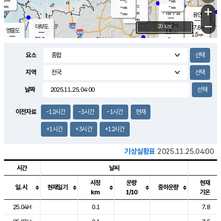
-
-
m/s
℃
-
-
-
mm
-
℃
mm
+
m/s
기흥구갈
-
-
m/s
mm
용인
-
mm
−
37.2
℃
대부도
20 km
37.8
℃
영흥도
1.5
m/s
1.5
m/s
-
mm
32.0
-
℃
mm
33.8
℃
오산
2.1
m/s
2.4
m/s
-
mm
요소
-
mm
향남
35.2
℃
2.1
m/s
36.2
-
지역
℃
운평
mm
송탄
-
℃
m/s
-
s
mm
33.6
보
℃
날짜
37.3
℃
3.0
m/s
산
1.6
m/s
-
34.
mm
-
mm
0.4
℃
이전자료
-12시간
-3시간
-1시간
현재
-
m
/s
+1시간
+3시간
+12시간
기상실황표
2025.11.25.04:00
시간
날씨
시정
운량
현재
일.시
현재일기
중하운량
km
1/10
기온
도시별 기상실황표로 지점, 날씨, 기온, 강수, 바람, 기압등을 안내한 표입
25.04H
0.1
7.8