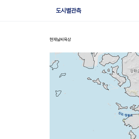
도시별관측
현재날씨
육상
홈