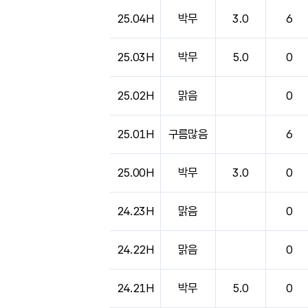
도시별 기상실황표로 지점, 날씨, 기온, 강수, 
25.04H
박무
3.0
6
25.03H
박무
5.0
0
25.02H
맑음
0
25.01H
구름많음
6
25.00H
박무
3.0
0
24.23H
맑음
0
24.22H
맑음
0
24.21H
박무
5.0
0