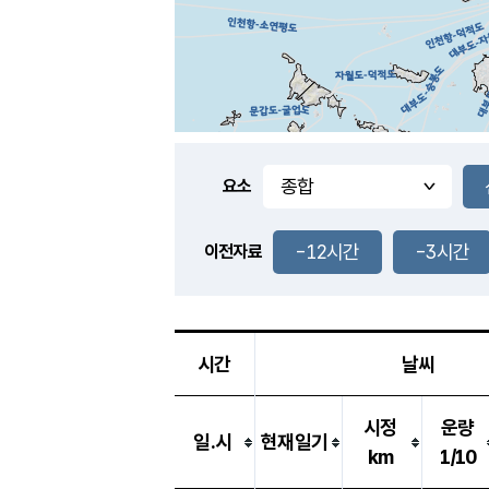
요소
-12시간
-3시간
이전자료
시간
날씨
시정
운량
일.시
현재일기
km
1/10