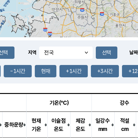
지역
날짜
-1시간
현재
+1시간
+3시간
+1
기온(℃)
강수
현재
이슬점
체감
일강수
적설
중하운량
기온
온도
온도
mm
cm