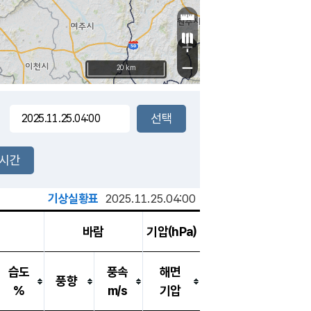
+
−
20 km
2시간
기상실황표
2025.11.25.04:00
바람
기압(hPa)
습도
풍속
해면
풍향
%
m/s
기압