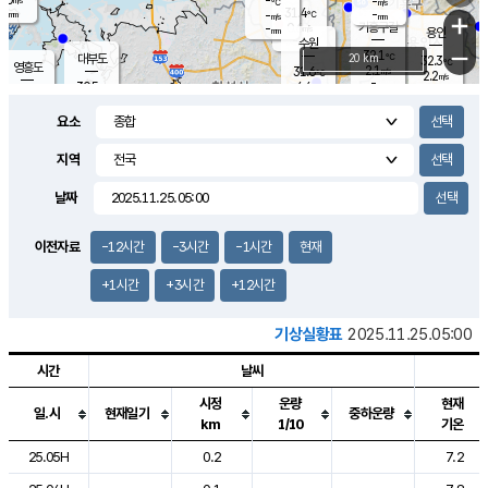
-
-
m/s
℃
-
31.4
-
mm
-
℃
mm
+
m/s
기흥구갈
0.6
-
m/s
mm
용인
-
수원
mm
−
32.1
℃
대부도
20 km
32.3
℃
영흥도
2.1
31.6
m/s
℃
2.2
m/s
-
mm
4.4
30.5
m/s
-
℃
mm
29.9
℃
-
오산
3.7
mm
m/s
2.1
m/s
-
mm
요소
-
mm
향남
30.9
℃
2.5
m/s
31.4
-
지역
℃
운평
mm
송탄
3.1
℃
m/s
-
s
mm
30.4
보
℃
날짜
31.7
℃
2.9
m/s
산
2.2
m/s
-
29.
mm
-
mm
1.5
℃
이전자료
-12시간
-3시간
-1시간
현재
-
m
/s
+1시간
+3시간
+12시간
기상실황표
2025.11.25.05:00
시간
날씨
시정
운량
현재
일.시
현재일기
중하운량
km
1/10
기온
도시별 기상실황표로 지점, 날씨, 기온, 강수, 바람, 기압등을 안내한 표입
25.05H
0.2
7.2