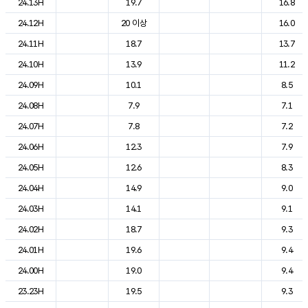
24.13H
19.7
16.8
24.12H
20 이상
16.0
24.11H
18.7
13.7
24.10H
13.9
11.2
24.09H
10.1
8.5
24.08H
7.9
7.1
24.07H
7.8
7.2
24.06H
12.3
7.9
24.05H
12.6
8.3
24.04H
14.9
9.0
24.03H
14.1
9.1
24.02H
18.7
9.3
24.01H
19.6
9.4
24.00H
19.0
9.4
23.23H
19.5
9.3