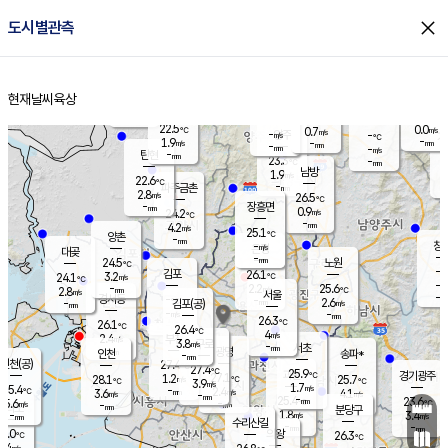
close
도시별관측
장남
판문점
22.8
℃
2.3
m/s
화현
22.4
동두천
℃
남면
-
현재날씨
육상
mm
파주
2.9
홈
m/s
포천
21.8
-
23.1
℃
mm
℃
22.6
℃
22.5
0.0
0.7
m/s
℃
m/s
-
양주
-
m/s
가
℃
-
1.9
-
mm
m/s
mm
-
mm
-
m/s
-
탄현
mm
23.3
-
2
℃
mm
남방
1.9
m/s
1
22.6
℃
-
파주금촌
mm
2.8
m/s
26.5
℃
-
장흥면
mm
0.9
m/s
24.2
℃
-
mm
4.2
m/s
25.1
℃
양촌
-
mm
창
-
m/s
은평
대곶
-
mm
24.5
노원
℃
-
김포
26.1
3.2
℃
24.1
m/s
℃
-
m/
-
2.2
25.6
m/s
mm
2.8
℃
m/s
서울
-
경서동
-
m
-
2.6
℃
mm
-
김포(공)
m/s
mm
-
-
m/s
mm
26.3
℃
26.1
-
℃
mm
26.4
℃
4
m/s
2.4
부천
m/s
3.8
구로
m/s
-
서초
mm
-
광명
mm
인천
송파*
-
mm
인천(공)
27.4
℃
27.4
℃
25.9
과천
경기광주
℃
27.1
1.2
28.1
25.7
m/s
℃
℃
℃
3.9
m/s
1.7
m/s
25.4
-
2.4
℃
mm
3.6
m/s
4.1
m/s
-
m/s
mm
-
25.4
23.6
mm
5.6
-
℃
℃
m/s
-
-
mm
무의도
mm
mm
분당구
1.8
-
3.4
m/s
m/s
mm
수리산길
-
-
mm
mm
7.0
의왕
26.3
℃
℃
3.4
m/s