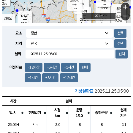
26.8
-
m/s
℃
2.0
-
-
mm
-
℃
mm
+
m/s
기흥구갈
-
-
m/s
mm
용인
-
수원
mm
−
25.6
℃
대부도
20 km
25.5
℃
영흥도
2.5
27.1
m/s
℃
2.9
m/s
-
mm
3.4
25.8
m/s
-
℃
mm
27.6
℃
-
오산
3.9
mm
m/s
7.7
m/s
14.5
mm
요소
11.5
mm
향남
25.8
℃
2.2
m/s
27.2
-
지역
℃
운평
mm
송탄
1.4
℃
m/s
-
s
mm
25.1
보
℃
날짜
25.6
m
℃
2.6
m/s
산
0.3
m/s
27.0
22.
mm
-
mm
1.0
℃
이전자료
-12시간
-3시간
-1시간
현재
1.0
/s
+1시간
+3시간
+12시간
기상실황표
2025.11.25.05:00
시간
날씨
시정
운량
현재
일.시
현재일기
중하운량
km
1/10
기온
도시별 기상실황표로 지점, 날씨, 기온, 강수, 바람, 기압등을 안내한 표입
25.05H
박무
3.0
8
8
2.1