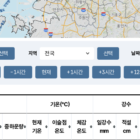
지역
날짜
-1시간
현재
+1시간
+3시간
+1
기온(℃)
강수
현재
이슬점
체감
일강수
적설
중하운량
기온
온도
온도
mm
cm