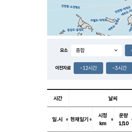
요소
-12시간
-3시간
이전자료
시간
날씨
시정
운량
일.시
현재일기
km
1/10