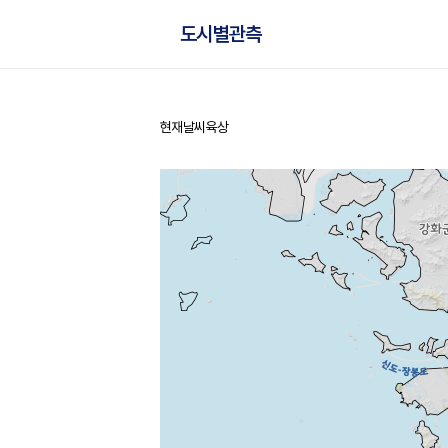
도시별관측
현재날씨
육상
홈