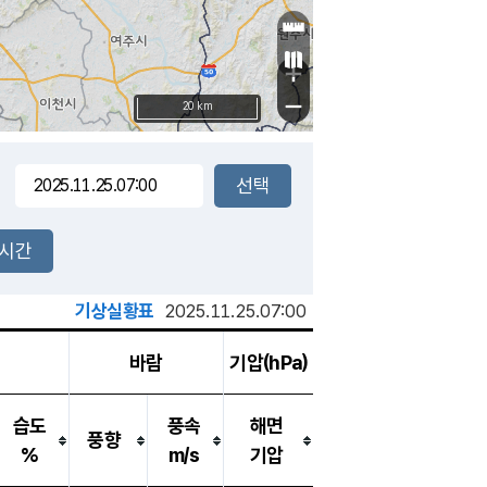
+
−
20 km
2시간
기상실황표
2025.11.25.07:00
바람
기압(hPa)
습도
풍속
해면
풍향
%
m/s
기압