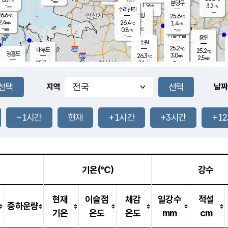
-
-
mm
무의도
mm
mm
분당구
1.9
-
3.2
m/s
m/s
mm
수리산길
-
-
mm
mm
6.6
의왕
25.6
℃
℃
2.4
26.4
m/s
1.4
m/s
℃
-
-
-
mm
0.8
℃
mm
m/s
기흥구갈
-
-
m/s
mm
용인
-
수원
mm
25.2
℃
대부도
25.2
℃
영흥도
3.0
26.3
m/s
℃
2.5
m/s
-
mm
3.1
25.7
m/s
-
℃
mm
27.2
℃
-
오산
4.4
mm
m/s
6.7
m/s
-
mm
-
mm
향남
25.1
℃
지역
날짜
1.1
m/s
26.7
-
℃
운평
mm
송탄
1.6
℃
m/s
-
s
mm
25.3
보
℃
25.5
-1시간
현재
+1시간
+3시간
+1
℃
2.8
m/s
산
0.6
m/s
-
22.
mm
-
mm
1.1
℃
-
m
/s
기온(℃)
강수
현재
이슬점
체감
일강수
적설
중하운량
기온
온도
온도
mm
cm