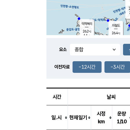
2
덕적북리
자월도
26.2
℃
26.4
℃
6.6
m/s
1.5
m/s
-
mm
-
mm
요소
풍도
26.3
덕적지도
3.0
m/
-
-12시간
-3시간
mm
이전자료
25.6
℃
대
3.8
m/s
-
mm
26.3
7.8
m
-
mm
시간
날씨
시정
운량
일.시
현재일기
km
1/10