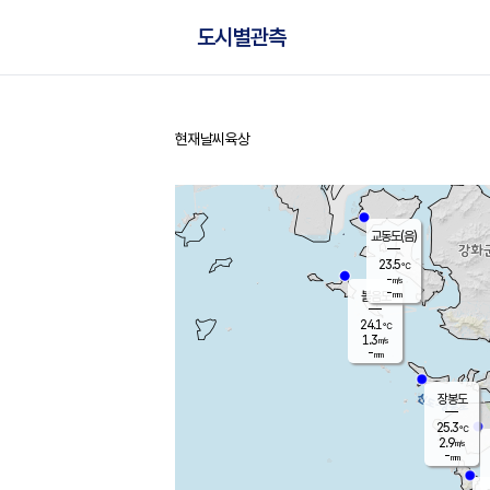
도시별관측
현재날씨
육상
홈
교동도(음)
23.5
℃
-
m/s
-
mm
볼음도
대연평
24.1
℃
1.3
m/s
25.9
℃
-
mm
2.1
m/s
-
mm
장봉도
25.3
℃
2.9
m/s
-
mm