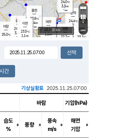
24.0
℃
강림
3.3
m/s
원주
-
흥천
mm
20.6
℃
문막
0.3
m/s
24.6
℃
23.8
-
℃
mm
+
3.6
설봉
m/s
24.4
℃
여주
1.4
m/s
이천
-
mm
3.0
m/s
-
마장
mm
신림
24.7
부론
-
귀래
−
℃
mm
23.7
20 km
℃
23.5
℃
3.6
m/s
1.6
25.0
m/s
℃
23.0
1.1
m/s
℃
-
22.7
23.2
mm
℃
-
℃
mm
2.8
m/s
-
1.8
mm
m/s
2.3
1.7
m/s
m/s
-
mm
-
백운
mm
-
-
mm
mm
백암
장호원
23.5
℃
1.3
m/s
22.1
℃
23.9
엄정
℃
-
mm
1.3
m/s
2.6
m/s
노은
-
mm
-
24.8
mm
℃
개
2시간
2.8
m/s
23.3
℃
-
mm
5
2.0
℃
m/s
-
m/s
mm
m
기상실황표
2025.11.25.07:00
바람
기압(hPa)
습도
풍속
해면
풍향
%
m/s
기압