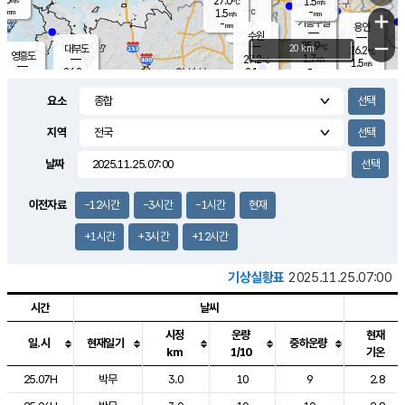
27.0
1.5
m/s
℃
-
-
-
mm
1.5
℃
mm
+
m/s
기흥구갈
-
-
m/s
mm
용인
-
수원
mm
−
25.9
℃
대부도
20 km
26.2
℃
영흥도
1.7
27.2
m/s
℃
1.5
m/s
-
mm
2.1
26.2
m/s
-
℃
mm
27.7
℃
-
오산
2.9
mm
m/s
7.2
m/s
-
mm
요소
-
mm
향남
26.5
℃
2.3
m/s
27.5
-
지역
℃
운평
mm
송탄
-
℃
m/s
-
s
mm
26.0
보
℃
날짜
26.4
℃
2.8
m/s
산
0.8
m/s
-
-
mm
-
mm
-
m
℃
이전자료
-12시간
-3시간
-1시간
현재
-
m
/s
+1시간
+3시간
+12시간
기상실황표
2025.11.25.07:00
시간
날씨
시정
운량
현재
일.시
현재일기
중하운량
km
1/10
기온
도시별 기상실황표로 지점, 날씨, 기온, 강수, 바람, 기압등을 안내한 표입
25.07H
박무
3.0
10
9
2.8