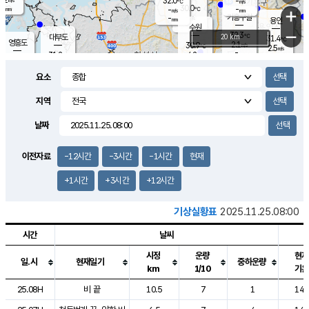
32.0
-
m/s
℃
-
30.0
-
mm
-
℃
mm
+
m/s
기흥구갈
-
-
m/s
mm
용인
-
수원
mm
−
32.3
℃
대부도
20 km
31.4
℃
영흥도
2.1
30.9
m/s
℃
2.5
m/s
-
mm
4.2
31.2
m/s
-
℃
mm
29.9
℃
-
오산
3.9
mm
m/s
2.8
m/s
-
mm
요소
-
mm
향남
30.5
℃
1.9
m/s
-
-
지역
℃
운평
mm
송탄
-
℃
m/s
-
s
mm
29.9
보
℃
날짜
31.7
℃
2.9
m/s
산
2.5
m/s
-
29.
mm
-
mm
0.9
℃
이전자료
-12시간
-3시간
-1시간
현재
-
m
/s
+1시간
+3시간
+12시간
기상실황표
2025.11.25.08:00
시간
날씨
시정
운량
현재
일.시
현재일기
중하운량
km
1/10
기온
도시별 기상실황표로 지점, 날씨, 기온, 강수, 바람, 기압등을 안내한 표입
25.08H
비 끝
10.5
7
1
14.