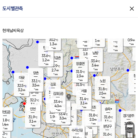
close
도시별관측
장남
판문점
30.8
℃
2.7
m/s
화현
31.8
동두천
℃
남면
-
현재날씨
육상
mm
파주
2.2
홈
m/s
포천
32.8
-
31
℃
mm
℃
32.8
℃
30.2
0.9
1
m/s
℃
m/s
-
양주
-
m/s
가
℃
-
1.3
-
mm
m/s
mm
-
mm
-
m/s
-
탄현
mm
33.8
-
3
℃
mm
남방
1.8
m/s
1
33.6
℃
-
파주금촌
mm
1.2
m/s
33.4
℃
-
장흥면
mm
3.4
m/s
33.9
℃
-
mm
2.7
m/s
31.5
℃
양촌
-
mm
창
2.3
m/s
은평
대곶
-
mm
33.1
노원
℃
-
김포
31.5
3.5
℃
32.5
m/s
℃
-
m/
-
2.4
31.8
m/s
mm
3.2
℃
m/s
서울
-
경서동
32.6
m
-
2.5
℃
mm
-
김포(공)
m/s
mm
1.6
-
m/s
mm
31.4
℃
32.2
-
℃
mm
33.4
℃
3.1
m/s
3.1
부천
m/s
4.0
구로
m/s
-
서초
mm
-
광명
mm
인천
송파*
-
mm
인천(공)
32.7
℃
33.4
℃
31.8
과천
경기광주
℃
32.6
1.9
31.9
31.6
m/s
℃
℃
℃
3.0
m/s
2.0
m/s
31.8
-
2.0
℃
mm
3.1
m/s
3.1
m/s
-
m/s
mm
-
-
30.9
mm
3.4
-
℃
℃
m/s
-
-
mm
무의도
mm
mm
분당구
-
-
1.6
m/s
m/s
mm
수리산길
-
-
mm
mm
0.3
의왕
31.6
℃
℃
2.2
m/s