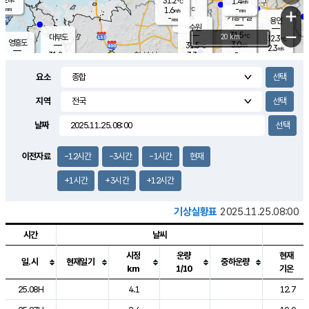
31.2
1.4
m/s
℃
-
-
-
mm
1.6
℃
mm
+
m/s
기흥구갈
-
-
m/s
mm
용인
-
수원
mm
−
31.5
℃
대부도
20 km
32.3
℃
영흥도
3.0
31.5
m/s
℃
2.3
m/s
-
mm
3.3
31.8
m/s
-
℃
mm
30.8
℃
-
오산
3.7
mm
m/s
4.8
m/s
-
mm
요소
-
mm
향남
31.5
℃
2.2
m/s
-
-
지역
℃
운평
mm
송탄
-
℃
m/s
-
s
mm
31.1
보
℃
날짜
32.4
℃
3.2
m/s
산
1.9
m/s
-
30.
mm
-
mm
1.3
℃
이전자료
-12시간
-3시간
-1시간
현재
-
m
/s
+1시간
+3시간
+12시간
기상실황표
2025.11.25.08:00
시간
날씨
시정
운량
현재
일.시
현재일기
중하운량
km
1/10
기온
도시별 기상실황표로 지점, 날씨, 기온, 강수, 바람, 기압등을 안내한 표입
25.08H
4.1
12.7