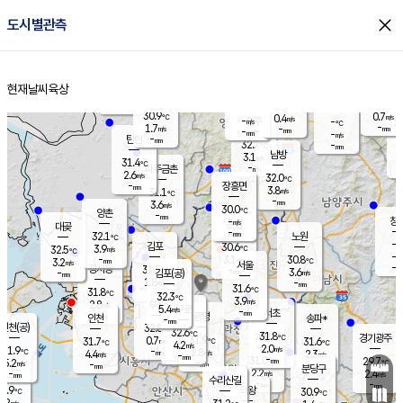
close
도시별관측
장남
판문점
30.6
℃
2.7
m/s
화현
31.4
동두천
℃
남면
-
현재날씨
육상
mm
파주
2.7
홈
m/s
포천
31.5
-
30.9
℃
mm
℃
30.1
℃
30.9
0.7
0.4
m/s
℃
m/s
-
양주
-
m/s
가
℃
-
1.7
-
mm
m/s
mm
-
mm
-
m/s
-
탄현
mm
32.7
-
3
℃
mm
남방
3.1
m/s
1
31.4
℃
-
파주금촌
mm
2.6
m/s
32.0
℃
-
장흥면
mm
3.8
m/s
31.1
℃
-
mm
3.6
m/s
30.0
℃
양촌
-
mm
창
-
m/s
은평
대곶
-
mm
32.1
노원
℃
-
김포
30.6
3.9
℃
32.5
m/s
℃
-
m/
-
3.1
30.8
m/s
mm
3.2
℃
m/s
서울
-
경서동
31.5
m
-
3.6
℃
mm
-
김포(공)
m/s
mm
1.8
-
m/s
mm
31.6
℃
31.8
-
℃
mm
32.3
℃
3.9
m/s
2.8
부천
m/s
5.4
구로
m/s
-
서초
mm
-
광명
mm
인천
송파*
-
mm
인천(공)
32.8
℃
32.6
℃
31.8
과천
경기광주
℃
31.9
0.7
31.7
31.6
m/s
℃
℃
℃
4.2
m/s
2.0
m/s
31.9
-
2.8
℃
mm
4.4
m/s
2.3
m/s
-
m/s
mm
-
31.0
29.7
mm
5.2
-
℃
℃
m/s
-
-
mm
무의도
mm
mm
분당구
2.2
-
2.4
m/s
m/s
mm
수리산길
-
-
mm
mm
0.9
의왕
30.9
℃
℃
2.2
m/s