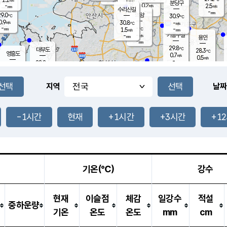
-
mm
무의도
mm
분당구
0.2
-
2.5
m/s
m/s
mm
수리산길
-
-
mm
mm
9.0
의왕
30.9
℃
℃
0.9
30.8
m/s
-
m/s
℃
-
-
-
mm
1.5
℃
mm
m/s
기흥구갈
-
-
m/s
mm
용인
-
mm
29.8
℃
대부도
28.3
℃
영흥도
0.7
m/s
0.5
m/s
-
mm
28.2
-
℃
mm
30.0
℃
오산
1.8
m/s
1.5
m/s
-
mm
-
mm
향남
26.8
℃
지역
날짜
0.0
m/s
-
-
℃
운평
mm
송탄
-
℃
m/s
-
s
mm
27.6
보
℃
30.7
-1시간
현재
+1시간
+3시간
+1
℃
0.0
m/s
산
0.3
m/s
-
24.
mm
-
mm
0.0
℃
-
m
/s
기온(℃)
강수
현재
이슬점
체감
일강수
적설
중하운량
기온
온도
온도
mm
cm