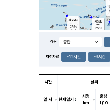
2
덕적북리
자월도
27.5
℃
29.2
℃
1.0
m/s
1.9
m/s
-
mm
-
mm
요소
풍도
27.9
덕적지도
1.4
m/
-
-12시간
-3시간
mm
이전자료
27.3
℃
대
2.4
m/s
-
mm
26.9
0.0
m
-
mm
시간
날씨
시정
운량
일.시
현재일기
km
1/10