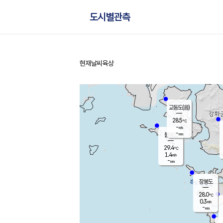
도시별관측
현재날씨
육상
홈
교동도(음)
28.5
℃
-
m/s
-
mm
볼음도
대연평
29.4
℃
1.4
m/s
30.0
℃
-
mm
0.4
m/s
-
mm
장봉도
28.0
℃
0.3
m/s
-
mm