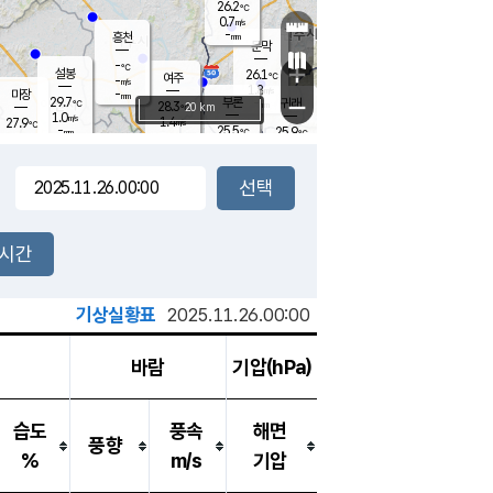
26.2
℃
강림
0.7
m/s
-
흥천
mm
24.6
℃
문막
0.3
m/s
-
-
℃
mm
+
설봉
26.1
℃
여주
-
m/s
1.8
m/s
-
마장
mm
신림
29.7
부론
-
귀래
−
℃
mm
28.3
20 km
℃
1.0
m/s
1.4
27.9
m/s
℃
24.4
℃
-
25.5
25.9
mm
℃
-
℃
mm
1.1
m/s
0.6
m/s
0.0
0.1
m/s
m/s
-
mm
-
백운
mm
-
-
mm
mm
백암
장호원
25.0
℃
0.0
m/s
24.6
℃
28.4
엄정
℃
-
mm
0.0
m/s
0.9
m/s
노은
-
mm
-
26.6
mm
℃
개
2시간
0.1
m/s
26.4
℃
-
mm
5
0.0
℃
m/s
-
m/s
mm
m
기상실황표
2025.11.26.00:00
바람
기압(hPa)
습도
풍속
해면
풍향
%
m/s
기압