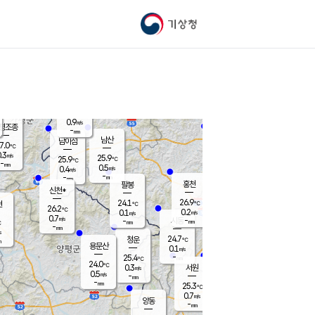
기상청
신남
26.5
℃
0.9
m/s
가평북면
-
mm
25.7
℃
0.9
m/s
평조종
-
mm
화촌
남산
남이섬
7.0
℃
.3
m/s
25.8
25.9
℃
25.9
℃
℃
-
mm
0.1
0.5
m/s
0.4
m/s
m/s
-
-
mm
-
mm
mm
홍천
팔봉
신천*
26.9
24.1
현
℃
℃
26.2
℃
0.2
0.1
m/s
m/s
0.7
m/s
-
시동
-
mm
mm
℃
-
mm
s
24.7
청운
℃
m
용문산
0.1
m/s
-
25.4
mm
℃
24.0
℃
0.3
서원
횡성
m/s
0.5
m/s
-
안흥
mm
-
mm
25.3
27.0
℃
℃
24.2
0.7
1.2
℃
m/s
m/s
양동
-
-
1.2
m/s
mm
mm
-
mm