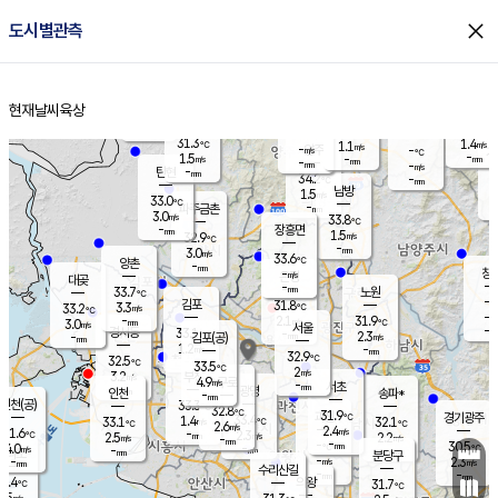
close
도시별관측
장남
판문점
31.2
℃
1.8
m/s
화현
32.4
동두천
℃
남면
-
현재날씨
육상
mm
파주
1.9
홈
m/s
포천
33.3
-
33
℃
mm
℃
32.0
℃
31.3
1.4
1.1
m/s
℃
m/s
-
양주
-
m/s
가
℃
-
1.5
-
mm
m/s
mm
-
mm
-
m/s
-
탄현
mm
34.2
-
3
℃
mm
남방
1.5
m/s
1
33.0
℃
-
파주금촌
mm
3.0
m/s
33.8
℃
-
장흥면
mm
1.5
m/s
32.9
℃
-
mm
3.0
m/s
33.6
℃
양촌
-
mm
창
-
m/s
은평
대곶
-
mm
33.7
노원
℃
-
김포
31.8
3.3
℃
33.2
m/s
℃
-
m/
-
2.1
31.9
m/s
mm
3.0
℃
m/s
서울
-
경서동
33.1
m
-
2.3
℃
mm
-
김포(공)
m/s
mm
1.2
-
m/s
mm
32.9
℃
32.5
-
℃
mm
33.5
℃
2
m/s
3.2
부천
m/s
4.9
구로
m/s
-
서초
mm
-
광명
mm
인천
송파*
-
mm
인천(공)
33.3
℃
32.8
℃
31.9
과천
경기광주
℃
33.4
1.4
33.1
32.1
m/s
℃
℃
℃
2.6
m/s
2.4
m/s
31.6
-
2.3
℃
mm
2.5
m/s
2.2
m/s
-
m/s
mm
-
-
30.5
mm
4.0
-
℃
℃
m/s
-
-
mm
무의도
mm
mm
분당구
-
-
2.3
m/s
m/s
mm
수리산길
-
-
mm
mm
0.4
의왕
31.7
℃
℃
2.5
m/s