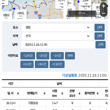
31.3
2.5
m/s
℃
-
30.6
-
mm
-
℃
mm
+
m/s
기흥구갈
1.1
-
m/s
mm
용인
-
수원
mm
−
32.1
℃
대부도
20 km
32.2
℃
영흥도
2.4
31.3
m/s
℃
2.3
m/s
-
mm
3.5
30.7
m/s
-
℃
mm
29.4
℃
-
오산
3.9
mm
m/s
3.3
m/s
-
mm
요소
-
mm
향남
30.8
℃
2.2
m/s
-
-
지역
℃
운평
mm
송탄
-
℃
m/s
-
s
mm
30.2
보
℃
날짜
31.1
℃
3.4
m/s
산
2.7
m/s
-
29.
mm
-
mm
1.2
℃
이전자료
-12시간
-3시간
-1시간
현재
-
m
/s
+1시간
+3시간
+12시간
기상실황표
2025.11.26.11:00
시간
날씨
시정
운량
현재
일.시
현재일기
중하운량
km
1/10
기온
도시별 기상실황표로 지점, 날씨, 기온, 강수, 바람, 기압등을 안내한 표입
26.11H
구름많음
14.7
8
8
8.2