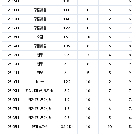
25.19H
10.5
6.1
25.18H
구름많음
11.8
8
6
6.2
25.17H
구름많음
14.0
8
2
6.6
25.16H
구름많음
12.3
8
6
7.3
25.15H
흐림
13.1
10
6
7.9
25.14H
구름많음
10.9
8
5
8.1
25.13H
연무
9.6
7
4
8.9
25.12H
연무
6.1
8
3
9.0
25.11H
연무
6.1
5
5
9.0
25.10H
비 끝
12.2
10
2
9.1
25.09H
천둥번개 끝, 약한 비
3.2
10
7
7.8
25.08H
약한 천둥번개, 비
1.9
10
6
7.5
25.07H
약한 천둥번개, 비
1.6
10
6
7.4
25.06H
약한 천둥번개, 비
0.6
10
5
6.4
25.05H
안개 짙어짐
0.1 미만
10
10
5.8