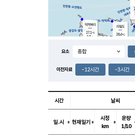
2
덕적북리
자월도
27.1
℃
28.6
℃
2.3
m/s
2.2
m/s
-
mm
-
mm
요소
풍도
28.7
덕적지도
1.5
m/
-
-12시간
-3시간
mm
이전자료
26.7
℃
대
2.3
m/s
-
mm
29.8
4.1
m
-
mm
시간
날씨
시정
운량
일.시
현재일기
km
1/10