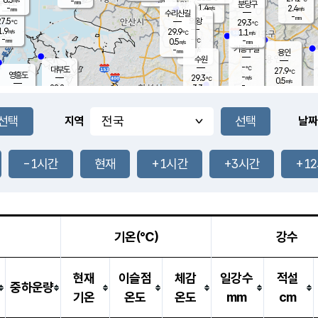
-
-
mm
무의도
mm
mm
분당구
1.4
-
2.4
m/s
m/s
mm
수리산길
-
-
mm
mm
7.5
의왕
29.3
℃
℃
1.9
29.9
m/s
1.1
m/s
℃
-
-
-
mm
0.5
℃
mm
m/s
기흥구갈
-
-
m/s
mm
용인
-
수원
mm
-
℃
대부도
27.9
℃
영흥도
-
29.3
m/s
℃
0.5
m/s
-
mm
3.3
28.2
m/s
-
℃
mm
29.2
℃
-
오산
2.2
mm
m/s
3.8
m/s
-
mm
-
mm
향남
28.7
℃
지역
날짜
2.0
m/s
-
-
℃
운평
mm
송탄
-
℃
m/s
-
s
mm
27.8
보
℃
29.2
-1시간
현재
+1시간
+3시간
+1
℃
1.5
m/s
산
1.3
m/s
-
25.
mm
-
mm
0.5
℃
-
m
/s
기온(℃)
강수
현재
이슬점
체감
일강수
적설
중하운량
기온
온도
온도
mm
cm