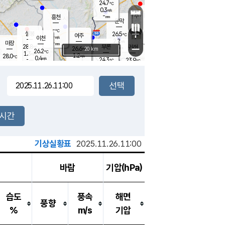
24.7
℃
강림
0.3
m/s
원주
-
흥천
mm
22.7
℃
문막
0.1
m/s
27.7
℃
-
-
℃
mm
+
0.6
설봉
m/s
26.5
℃
여주
-
m/s
이천
-
mm
2.2
m/s
-
마장
mm
신림
28.8
부론
-
귀래
−
℃
mm
26.6
20 km
℃
26.2
℃
1.3
m/s
1.2
28.0
m/s
℃
22.9
0.4
m/s
℃
-
24.3
23.9
mm
℃
-
℃
mm
0.3
m/s
-
0.5
mm
m/s
0.0
0.0
m/s
m/s
-
mm
-
백운
mm
-
-
mm
mm
백암
장호원
23.1
℃
0.1
m/s
24.9
℃
27.4
엄정
℃
-
mm
1.0
m/s
2.0
m/s
노은
-
mm
-
25.1
mm
℃
개
2시간
0.4
m/s
24.9
℃
-
mm
8
2.4
℃
m/s
-
m/s
mm
m
기상실황표
2025.11.26.11:00
바람
기압(hPa)
습도
풍속
해면
풍향
%
m/s
기압