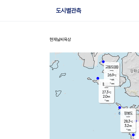
도시별관측
현재날씨
육상
홈
교동도(음)
26.9
℃
-
m/s
-
mm
볼음도
대연평
27.3
℃
2.0
m/s
28.4
℃
-
mm
2.8
m/s
-
mm
장봉도
28.3
℃
3.2
m/s
-
mm