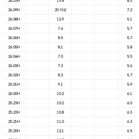
26.10H
19.4
8.0
26.09H
20 이상
7.2
26.08H
12.9
5.1
26.07H
7.6
5.7
26.06H
8.5
5.7
26.05H
8.1
5.8
26.04H
7.0
5.5
26.03H
7.3
5.6
26.02H
8.3
5.7
26.01H
9.1
5.9
26.00H
10.2
6.1
25.23H
10.2
6.0
25.22H
10.8
6.3
25.21H
11.0
6.3
25.20H
12.1
6.5