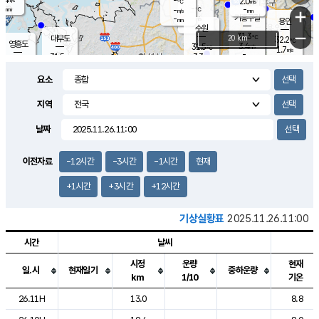
-
2.0
m/s
℃
-
-
-
mm
-
℃
mm
+
m/s
기흥구갈
-
-
m/s
mm
용인
-
수원
mm
−
31.3
℃
대부도
20 km
32.2
℃
영흥도
3.4
31.5
m/s
℃
1.7
m/s
-
mm
3.3
31.5
m/s
-
℃
mm
30.9
℃
-
오산
4.0
mm
m/s
4.3
m/s
-
mm
요소
-
mm
향남
31.2
℃
3.1
m/s
31.7
-
지역
℃
운평
mm
송탄
-
℃
m/s
-
s
mm
30.5
보
℃
날짜
32.2
℃
3.8
m/s
산
1.5
m/s
-
-
mm
-
mm
-
m
℃
이전자료
-12시간
-3시간
-1시간
현재
-
m
/s
+1시간
+3시간
+12시간
기상실황표
2025.11.26.11:00
시간
날씨
시정
운량
현재
일.시
현재일기
중하운량
km
1/10
기온
도시별 기상실황표로 지점, 날씨, 기온, 강수, 바람, 기압등을 안내한 표입
26.11H
13.0
8.8