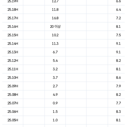
25.19H
12.7
6.6
25.18H
11.8
6.4
25.17H
16.8
7.2
25.16H
20 이상
8.1
25.15H
10.2
7.5
25.14H
11.3
9.1
25.13H
6.7
9.1
25.12H
5.4
8.2
25.11H
3.2
8.1
25.10H
3.7
8.6
25.09H
2.7
7.9
25.08H
4.9
8.2
25.07H
0.9
7.7
25.06H
1.5
8.3
25.05H
1.0
8.1