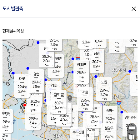
close
도시별관측
장남
판문점
27.9
℃
1.6
m/s
화현
27.9
동두천
℃
남면
-
현재날씨
육상
mm
파주
3.1
홈
m/s
포천
27.9
-
28.5
℃
mm
℃
28.5
℃
27.1
0.7
0.4
m/s
℃
m/s
2.0
양주
-
m/s
가
℃
-
2.3
-
mm
m/s
mm
-
mm
-
m/s
-
탄현
mm
30.5
-
2
℃
mm
남방
2.0
m/s
1
28.0
℃
-
파주금촌
mm
2.0
m/s
30.7
℃
-
장흥면
mm
0.9
m/s
28.4
℃
-
mm
3.0
m/s
28.8
℃
양촌
-
mm
창
-
m/s
은평
대곶
-
mm
29.4
노원
℃
-
김포
29.0
2.8
℃
29.4
m/s
℃
-
m/
-
1.4
28.9
m/s
mm
2.9
℃
m/s
서울
-
경서동
29.7
m
-
2.7
℃
mm
-
김포(공)
m/s
mm
1.5
-
m/s
mm
28.5
℃
30.0
-
℃
mm
30.7
℃
3.7
m/s
3.3
부천
m/s
5.7
구로
m/s
-
서초
mm
-
광명
mm
인천
송파*
-
mm
인천(공)
29.9
℃
30.8
℃
28.6
과천
경기광주
℃
30.1
1.5
29.8
29.0
m/s
℃
℃
℃
4.0
m/s
2.5
m/s
29.8
-
2.6
℃
mm
3.4
m/s
2.0
m/s
-
m/s
mm
-
28.6
27.4
mm
5.6
-
℃
℃
m/s
-
-
mm
무의도
mm
mm
분당구
2.7
-
2.3
m/s
m/s
mm
수리산길
-
-
mm
mm
9.2
의왕
28.7
℃
℃
3.0
m/s