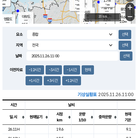
-
1.7
m/s
℃
-
-
-
mm
-
℃
mm
+
m/s
기흥구갈
-
-
m/s
mm
용인
-
수원
mm
−
29.8
℃
대부도
20 km
29.6
℃
영흥도
3.2
28.1
m/s
℃
2.0
m/s
-
mm
4.2
28.5
m/s
-
℃
mm
28.9
℃
-
오산
4.8
mm
m/s
4.9
m/s
-
mm
요소
-
mm
향남
28.3
℃
2.5
m/s
28.8
-
지역
℃
운평
mm
송탄
-
℃
m/s
-
s
mm
27.8
보
℃
날짜
28.5
℃
2.6
m/s
산
1.3
m/s
-
-
mm
-
mm
-
m
℃
이전자료
-12시간
-3시간
-1시간
현재
-
m
/s
+1시간
+3시간
+12시간
기상실황표
2025.11.26.11:00
시간
날씨
시정
운량
현재
일.시
현재일기
중하운량
km
1/10
기온
도시별 기상실황표로 지점, 날씨, 기온, 강수, 바람, 기압등을 안내한 표입
26.11H
19.6
9.1